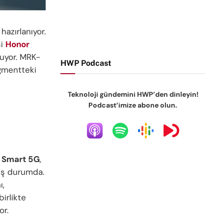
azırlanıyor.
si
Honor
luyor. MRK-
HWP Podcast
gmentteki
Teknoloji gündemini HWP’den dinleyin!
Podcast’imize abone olun.
 Smart 5G
,
mış durumda.
ı,
birlikte
or.