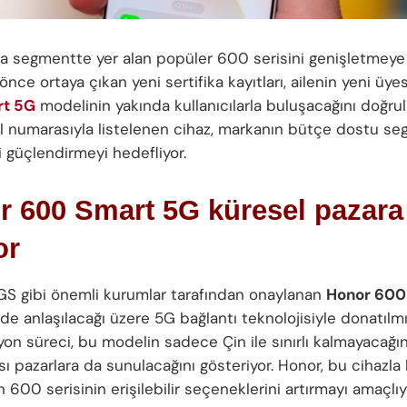
ta segmentte yer alan popüler 600 serisini genişletmeye h
önce ortaya çıkan yeni sertifika kayıtları, ailenin yeni üye
t 5G
modelinin yakında kullanıcılarla buluşacağını doğru
 numarasıyla listelenen cihaz, markanın bütçe dostu se
i güçlendirmeyi hedefliyor.
r 600 Smart 5G küresel pazara
or
S gibi önemli kurumlar tarafından onaylanan
Honor 600
de anlaşılacağı üzere 5G bağlantı teknolojisiyle donatıl
yon süreci, bu modelin sadece Çin ile sınırlı kalmayacağın
sı pazarlara da sunulacağını gösteriyor. Honor, bu cihazla 
 600 serisinin erişilebilir seçeneklerini artırmayı amaçlıy