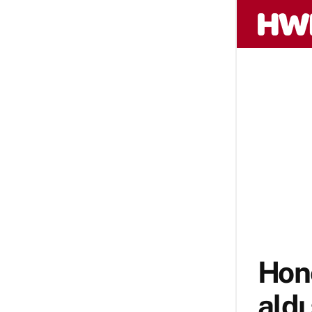
Hono
aldı