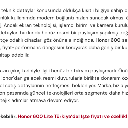
 teknik detaylar konusunda oldukça kısıtlı bilgiye sahip o
ünlük kullanımda modern bağlantı hızları sunacak olması 
j. Ancak ekran teknolojisi, işlemci birimi ve kamera kurul
etayları hakkında henüz resmi bir paylaşım yapılmış deği
tçe odaklı cihazları göz önüne alındığında,
Honor 600
ser
, fiyat-performans dengesini koruyarak daha geniş bir kul
hitap edebilir.
hazın çıkış tarihiyle ilgili henüz bir takvim paylaşmadı. Ö
Honor’dan gelecek resmi duyurularla birlikte donanım özel
l satış detaylarının netleşmesi bekleniyor. Marka, hızla 
efon pazarında güncel teknolojileri orta segmente daha hız
atejik adımlar atmaya devam ediyor.
ekebilir:
Honor 600 Lite Türkiye’de! İşte fiyatı ve özellikl