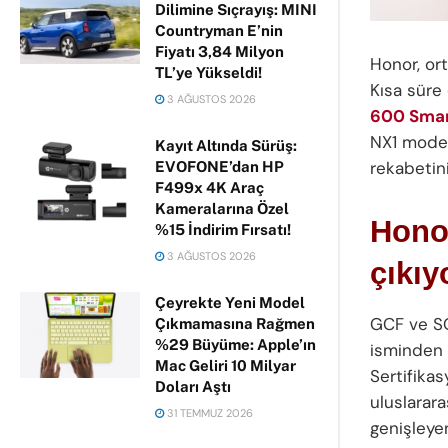
Dilimine Sıçrayış: MINI
Countryman E’nin
Fiyatı 3,84 Milyon
Honor, or
TL’ye Yükseldi!
Kısa süre 
3 AĞUSTOS 2026
600 Smar
NX1 model
Kayıt Altında Sürüş:
rekabetin
EVOFONE’dan HP
F499x 4K Araç
Kameralarına Özel
Hono
%15 İndirim Fırsatı!
3 AĞUSTOS 2026
çıkıy
Çeyrekte Yeni Model
GCF ve SG
Çıkmamasına Rağmen
%29 Büyüme: Apple’ın
isminden 
Mac Geliri 10 Milyar
Sertifikas
Doları Aştı
uluslarara
31 TEMMUZ 2026
genişleyen