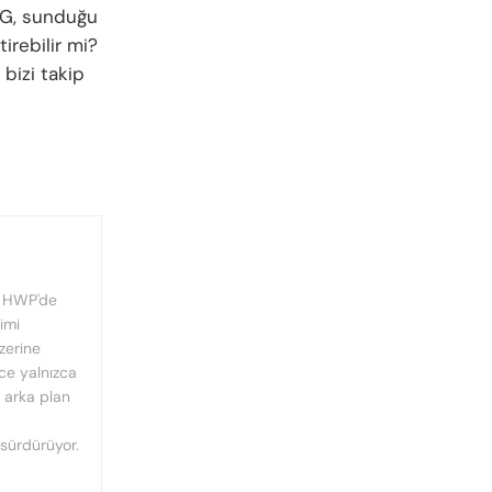
5G, sunduğu
irebilir mi?
 bizi takip
, HWP'de
imi
üzerine
nce yalnızca
n arka plan
 sürdürüyor.