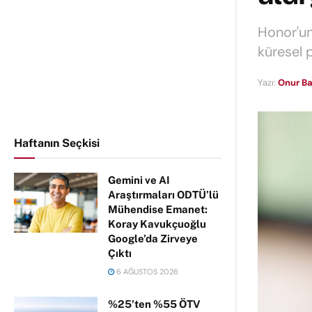
Honor'u
küresel 
Yazı:
Onur Ba
Haftanın Seçkisi
Gemini ve AI
Araştırmaları ODTÜ’lü
Mühendise Emanet:
Koray Kavukçuoğlu
Google’da Zirveye
Çıktı
6 AĞUSTOS 2026
%25’ten %55 ÖTV