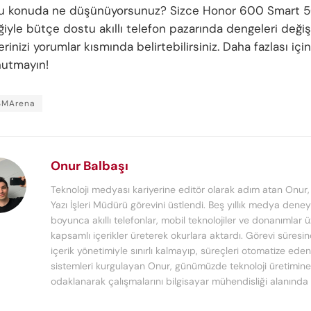
bu konuda ne düşünüyorsunuz? Sizce Honor 600 Smart 
yle bütçe dostu akıllı telefon pazarında dengeleri değişt
inizi yorumlar kısmında belirtebilirsiniz. Daha fazlası için
nutmayın!
SMArena
Onur Balbaşı
Teknoloji medyası kariyerine editör olarak adım atan Onur
Yazı İşleri Müdürü görevini üstlendi. Beş yıllık medya deney
boyunca akıllı telefonlar, mobil teknolojiler ve donanımlar 
kapsamlı içerikler üreterek okurlara aktardı. Görevi süresi
içerik yönetimiyle sınırlı kalmayıp, süreçleri otomatize ede
sistemleri kurgulayan Onur, günümüzde teknoloji üretimine
odaklanarak çalışmalarını bilgisayar mühendisliği alanında