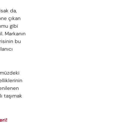
lsak da,
öne çıkan
umu gibi
l. Markanın
isinin bu
lanıcı
nümüzdeki
liklerinin
yenilenen
lı taşımak
eri!