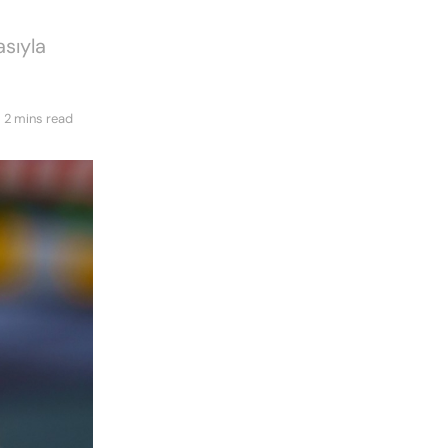
sıyla
 2 mins read