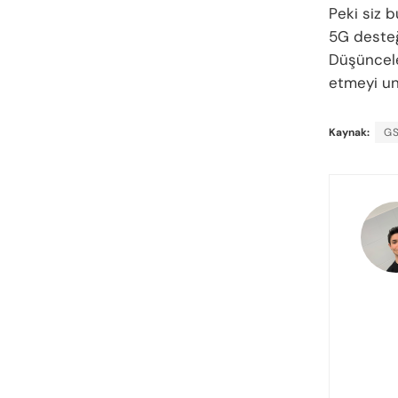
Peki siz 
5G desteği
Düşünceler
etmeyi u
Kaynak:
G