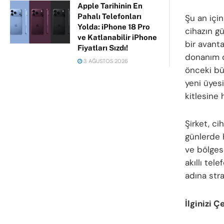
Apple Tarihinin En
Pahalı Telefonları
Şu an için
Yolda: iPhone 18 Pro
cihazın g
ve Katlanabilir iPhone
bir avanta
Fiyatları Sızdı!
donanım d
3 AĞUSTOS 2026
önceki bü
yeni üyesi
kitlesine 
Şirket, ci
günlerde 
ve bölgese
akıllı tel
adına str
İlginizi Ç