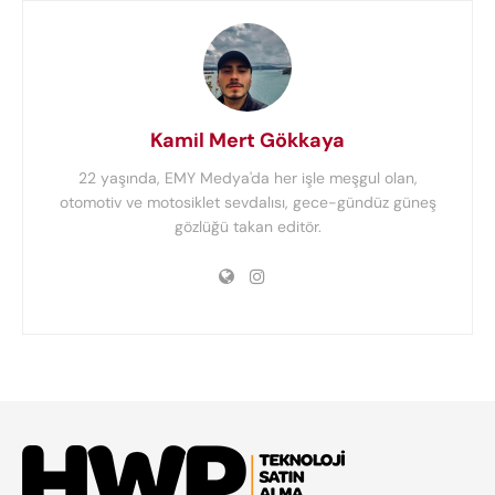
Kamil Mert Gökkaya
22 yaşında, EMY Medya'da her işle meşgul olan,
otomotiv ve motosiklet sevdalısı, gece-gündüz güneş
gözlüğü takan editör.