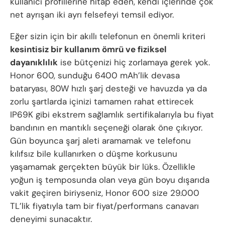
kullanıcı profillerine hitap eden, kendi içlerinde çok
net ayrışan iki ayrı felsefeyi temsil ediyor.
Eğer sizin için bir akıllı telefonun en önemli kriteri
kesintisiz bir kullanım ömrü ve fiziksel
dayanıklılık
ise bütçenizi hiç zorlamaya gerek yok.
Honor 600, sunduğu 6400 mAh’lik devasa
bataryası, 80W hızlı şarj desteği ve havuzda ya da
zorlu şartlarda içinizi tamamen rahat ettirecek
IP69K gibi ekstrem sağlamlık sertifikalarıyla bu fiyat
bandının en mantıklı seçeneği olarak öne çıkıyor.
Gün boyunca şarj aleti aramamak ve telefonu
kılıfsız bile kullanırken o düşme korkusunu
yaşamamak gerçekten büyük bir lüks. Özellikle
yoğun iş temposunda olan veya gün boyu dışarıda
vakit geçiren biriyseniz, Honor 600 size 29.000
TL’lik fiyatıyla tam bir fiyat/performans canavarı
deneyimi sunacaktır.