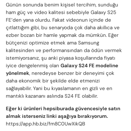
Günün sonunda benim kişisel tercihim, sunduğu
ham güç ve video kalitesi sebebiyle Galaxy S25
FE’den yana olurdu. Fakat videonun içinde de
çıtlattığım gibi, bu senaryoda çok daha akıllıca ve
ezber bozan bir hamle yapmak da mümkün. Eğer
bütçenizi optimize etmek ama Samsung
kalitesinden ve performansından da ödün vermek
istemiyorsanız, şu anki piyasa koşullarında fiyatı
iyice dengelenmiş olan
Galaxy S24 FE modeline
yönelmek
, neredeyse benzer bir deneyimi çok
daha ekonomik bir şekilde elde etmenizi
sağlayabilir. Yani bu kıyaslamanın en gizli ve en
mantıklı kazananı aslında S24 FE olabilir.
Eğer ki ürünleri hepsiburada güvencesiyle satın
almak isterseniz linki aşağıya bırakıyorum.
https://app.hb.biz/fm8C0UwXikQB