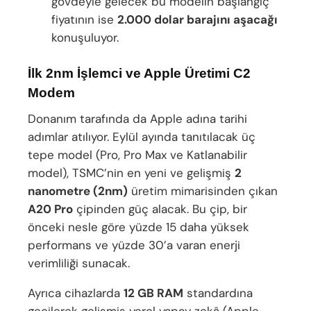
gövdeyle gelecek bu modelin başlangıç
fiyatının ise
2.000 dolar barajını aşacağı
konuşuluyor.
İlk 2nm İşlemci ve Apple Üretimi C2
Modem
Donanım tarafında da Apple adına tarihi
adımlar atılıyor. Eylül ayında tanıtılacak üç
tepe model (Pro, Pro Max ve Katlanabilir
model), TSMC’nin en yeni ve gelişmiş
2
nanometre (2nm)
üretim mimarisinden çıkan
A20 Pro
çipinden güç alacak. Bu çip, bir
önceki nesle göre yüzde 15 daha yüksek
performans ve yüzde 30’a varan enerji
verimliliği sunacak.
Ayrıca cihazlarda
12 GB RAM
standardına
geçilerek gelişmiş yerel yapay zekâ (Apple