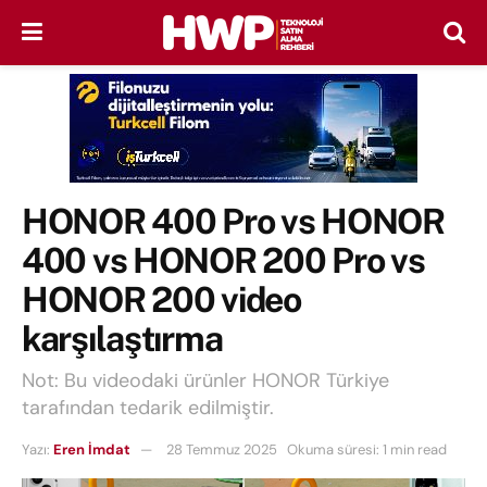
HONOR 400 Pro vs HONOR
400 vs HONOR 200 Pro vs
HONOR 200 video
karşılaştırma
Not: Bu videodaki ürünler HONOR Türkiye
tarafından tedarik edilmiştir.
Yazı:
Eren İmdat
28 Temmuz 2025
Okuma süresi: 1 min read