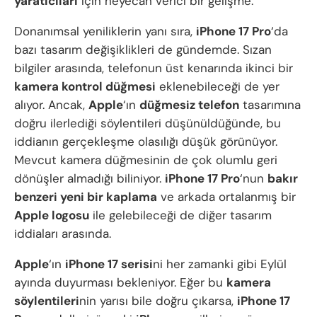
yaratıcıları
için heyecan verici bir gelişme.
Donanımsal yeniliklerin yanı sıra,
iPhone 17 Pro
‘da
bazı tasarım değişiklikleri de gündemde. Sızan
bilgiler arasında, telefonun üst kenarında ikinci bir
kamera kontrol düğmesi
eklenebileceği de yer
alıyor. Ancak,
Apple
‘ın
düğmesiz telefon
tasarımına
doğru ilerlediği söylentileri düşünüldüğünde, bu
iddianın gerçekleşme olasılığı düşük görünüyor.
Mevcut kamera düğmesinin de çok olumlu geri
dönüşler almadığı biliniyor.
iPhone 17 Pro
‘nun
bakır
benzeri yeni bir kaplama
ve arkada ortalanmış bir
Apple logosu
ile gelebileceği de diğer tasarım
iddiaları arasında.
Apple
‘ın
iPhone 17 serisi
ni her zamanki gibi Eylül
ayında duyurması bekleniyor. Eğer bu
kamera
söylentileri
nin yarısı bile doğru çıkarsa,
iPhone 17