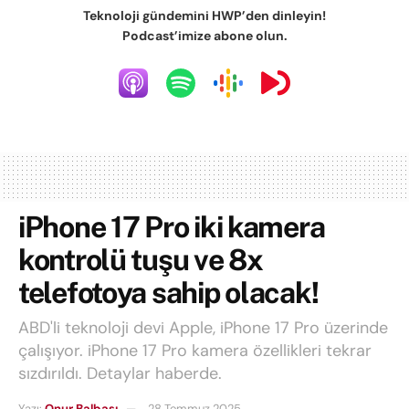
Teknoloji gündemini HWP’den dinleyin!
Podcast’imize abone olun.
iPhone 17 Pro iki kamera
kontrolü tuşu ve 8x
telefotoya sahip olacak!
ABD'li teknoloji devi Apple, iPhone 17 Pro üzerinde
çalışıyor. iPhone 17 Pro kamera özellikleri tekrar
sızdırıldı. Detaylar haberde.
Yazı:
Onur Balbaşı
28 Temmuz 2025