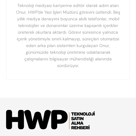
Teknoloji medyası kariyerine editör olarak adım atan
Onur, HWP'de Yazı İşleri Müdürü görevini üstlendi. Beş
yıllık medya deneyimi boyunca akıllı telefonlar, mobil
teknolojiler ve donanımlar üzerine kapsamlı içerikler
üreterek okurlara aktardı. Görevi süresince yalnızca
içerik yönetimiyle sınırlı kalmayıp, süreçleri otomatize
eden arka plan sistemleri kurgulayan Onur,
günümüzde teknoloji üretimine odaklanarak
çalışmalarını bilgisayar mühendisliği alanında
sürdürüyor.