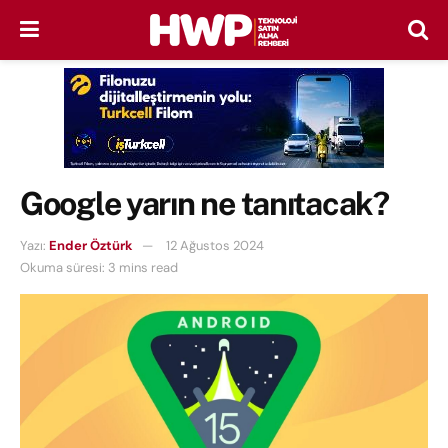
Google yarın ne tanıtacak?
Yazı:
Ender Öztürk
12 Ağustos 2024
Okuma süresi: 3 mins read