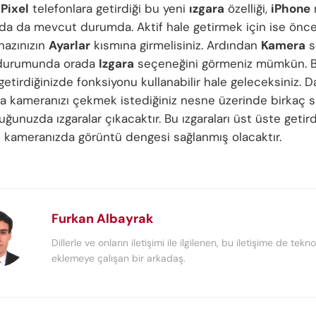
n
Pixel
telefonlara getirdiği bu yeni
ızgara
özelliği,
iPhone
m
rda da mevcut durumda. Aktif hale getirmek için ise önce
hazınızın
Ayarlar
kısmına girmelisiniz. Ardından
Kamera
s
 durumunda orada
Izgara
seçeneğini görmeniz mümkün. 
getirdiğinizde fonksiyonu kullanabilir hale geleceksiniz. 
a kameranızı çekmek istediğiniz nesne üzerinde birkaç s
uğunuzda ızgaralar çıkacaktır. Bu ızgaraları üst üste getird
 kameranızda görüntü dengesi sağlanmış olacaktır.
Furkan Albayrak
Dillerle ve onların iletişimi ile ilgilenen, bu iletişime de tekno
eklemeye çalışan bir arkadaş.