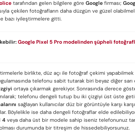
olice
tarafından gelen bilgilere göre
Google
firması;
Goog
ıyla çekilen fotoğrafların daha düzgün ve güzel olabilmele
 bazı iyileştirmelere gitti.
ekebilir:
Google Pixel 5 Pro modelinden şüpheli fotoğrafl
ştirmelerle birlikte, düz açı ile fotoğraf çekimi yapabilmek 
gulamasında telefonu sabit tutarak biri beyaz diğer sarı
izgiyi
ortaya çıkarmak gerekiyor. Sonrasında derece gös
nılarak; telefonu dengeli tutup bu iki çizgiyi üst üste get
alarını
sağlayan kullanıcılar düz bir görüntüyle karşı karş
rlar. Böylelikle ise daha dengeli fotoğraflar elde edilebiliyo
l
4
veya daha üst bir modele sahip iseniz telefonunuz ta
lması durumunda bir titreşim de hissedebiliyorsunuz.