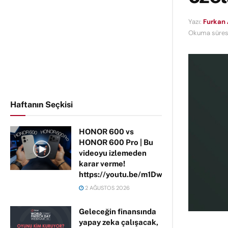
Yazı:
Furkan 
Okuma süresi
Haftanın Seçkisi
HONOR 600 vs
HONOR 600 Pro | Bu
videoyu izlemeden
karar verme!
https://youtu.be/m1DwhP3lPCM
2 AĞUSTOS 2026
Geleceğin finansında
yapay zeka çalışacak,