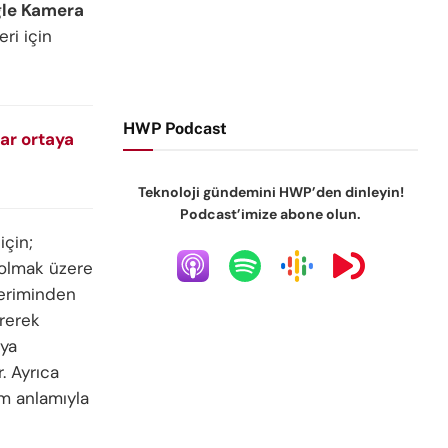
le Kamera
ri için
HWP Podcast
ar ortaya
Teknoloji gündemini HWP’den dinleyin!
Podcast’imize abone olun.
için;
 olmak üzere
teriminden
irerek
ıya
r. Ayrıca
m anlamıyla