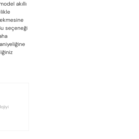
odel akıllı
likle
ekmesine
Bu seçeneği
Daha
aniyeliğine
iğiniz
lojiyi