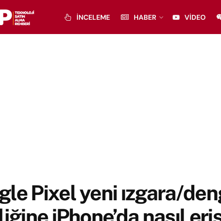
İNCELEME
HABER
VIDEO
le Pixel yeni ızgara/de
liğine iPhone’da nasıl eriş