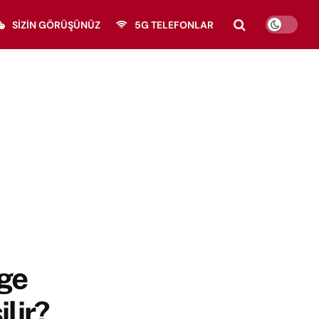
SIZIN GÖRÜŞÜNÜZ
5G TELEFONLAR
nge
ilir?