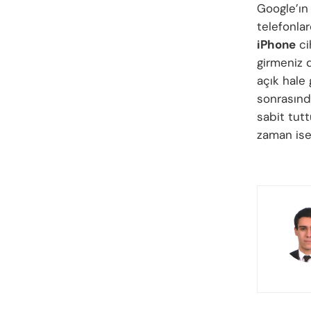
Google’ı
telefonla
iPhone
ci
girmeniz
açık hale 
sonrasınd
sabit tutt
zaman ise