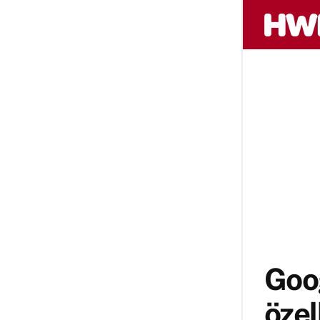
Goog
özel