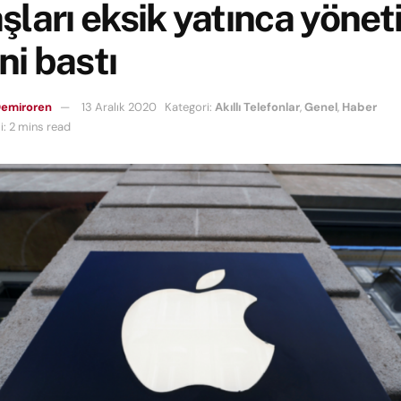
ları eksik yatınca yöne
ini bastı
Demiroren
13 Aralık 2020
Kategori:
Akıllı Telefonlar
,
Genel
,
Haber
: 2 mins read