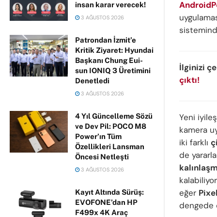
AndroidP
insan karar verecek!
uygulamas
3 AĞUSTOS 2026
sisteminde
Patrondan İzmit’e
Kritik Ziyaret: Hyundai
Başkanı Chung Eui-
İlginizi ç
sun IONIQ 3 Üretimini
çıktı!
Denetledi
3 AĞUSTOS 2026
Yeni iyile
4 Yıl Güncelleme Sözü
ve Dev Pil: POCO M8
kamera uy
Power’ın Tüm
iki farklı
ç
Özellikleri Lansman
de yararla
Öncesi Netleşti
kalınlaşm
3 AĞUSTOS 2026
kalabiliyo
eğer
Pixe
Kayıt Altında Sürüş:
EVOFONE’dan HP
dengede o
F499x 4K Araç