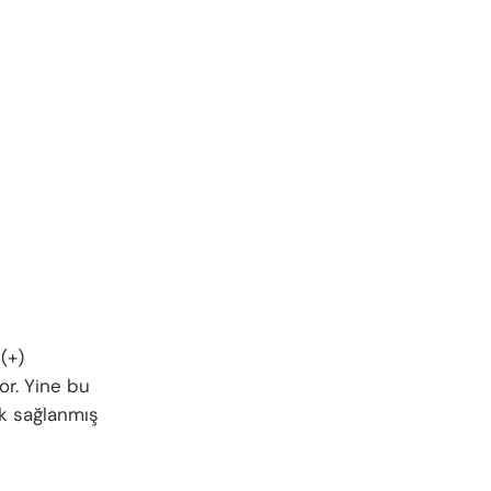
(+)
or. Yine bu
ük sağlanmış