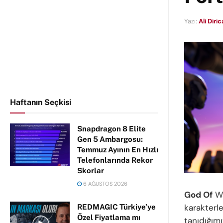
Yazı:
Ali Diri
Haftanın Seçkisi
Snapdragon 8 Elite
Gen 5 Ambargosu:
Temmuz Ayının En Hızlı
Telefonlarında Rekor
Skorlar
6 AĞUSTOS 2026
God Of
Wa
karakterl
REDMAGIC Türkiye’ye
Özel Fiyatlama mı
tanıdığım