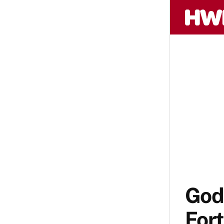
God
Fort