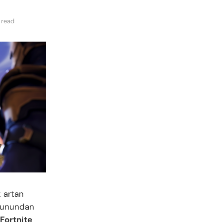
 read
k artan
unundan
Fortnite