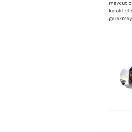
mevcut ol
karakterl
gerekmey