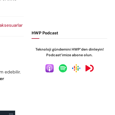
 aksesuarlar
HWP Podcast
Teknoloji gündemini HWP’den dinleyin!
Podcast’imize abone olun.
m edebilir.
er