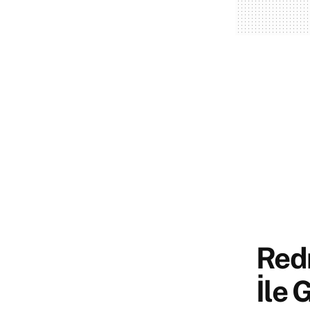
Red
İle 