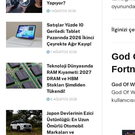
Yapıyor?
oyununda g
1 AĞUSTOS 2026
Satışlar Yüzde 10
İlginizi çe
Geriledi: Tablet
Pazarında 2026 İkinci
Çeyrekte Ağır Kayıp!
7 AĞUSTOS 2026
God 
Teknoloji Dünyasında
Fortn
RAM Kıyameti: 2027
DRAM ve HBM
God Of W
Stokları Şimdiden
Tükendi!
God Of W
kullanıcısı
6 AĞUSTOS 2026
Japon Devlerinin Ezici
Üstünlüğü: En Uzun
Ömürlü Otomobil
Markaları ve