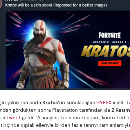
çin yakın zamanda
Kratos
‘un sunulacağını
HYPEX
isimli T
sından gördükten sonra Playstation tarafından da
2 Kası
 bir
tweet
geldi. “Alacağınız bir sonraki adam, kontrol edi
i içinde çıplak elleriyle birden fazla tanrıyı tam anlamıyla