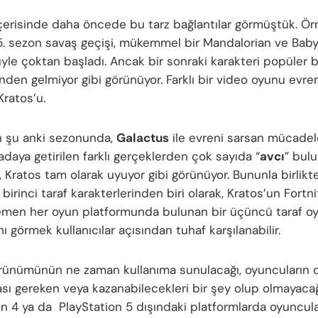
içerisinde daha öncede bu tarz bağlantılar görmüştük. Ör
 5. sezon savaş geçişi, mükemmel bir Mandalorian ve Bab
le çoktan başladı. Ancak bir sonraki karakteri popüler bi
sinden gelmiyor gibi görünüyor. Farklı bir video oyunu evr
Kratos’u.
ın şu anki sezonunda,
Galactus
ile evreni sarsan mücadel
daya getirilen farklı gerçeklerden çok sayıda “
avcı
” bulu
 Kratos tam olarak uyuyor gibi görünüyor. Bununla birlikte
birinci taraf karakterlerinden biri olarak, Kratos’un Fortni
men her oyun platformunda bulunan bir üçüncü taraf o
nı görmek kullanıcılar açısından tuhaf karşılanabilir.
rünümünün ne zaman kullanıma sunulacağı, oyuncuların 
ası gereken veya kazanabilecekleri bir şey olup olmayaca
on 4 ya da PlayStation 5 dışındaki platformlarda oyuncula