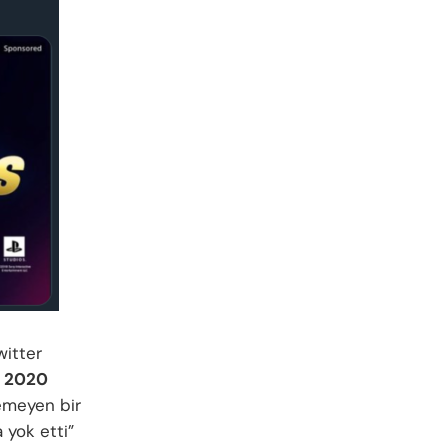
witter
m 2020
lemeyen bir
 yok etti”