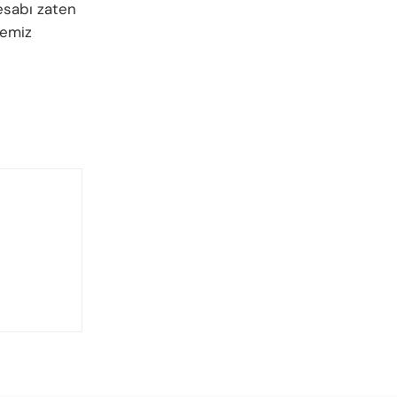
esabı zaten
memiz