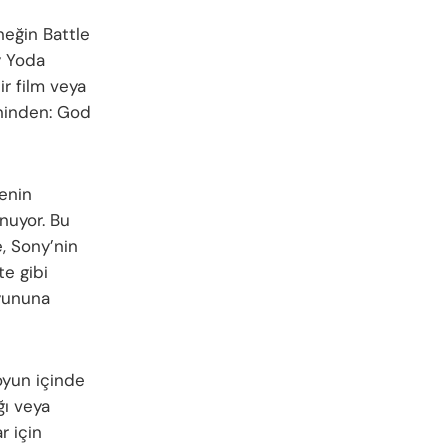
neğin Battle
y Yoda
r film veya
eninden: God
enin
nuyor. Bu
, Sony’nin
te gibi
yununa
oyun içinde
ğı veya
r için