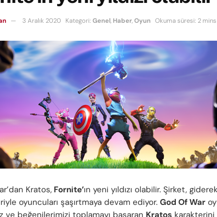
can
3 Aralık 2020
Kategori:
Genel
,
Haber
,
Oyun
Okuma süresi: 2 mins
r’dan Kratos,
Fornite’
ın yeni yıldızı olabilir. Şirket, gidere
eriyle oyuncuları şaşırtmaya devam ediyor.
God Of War
oy
ız ve beğenilerimizi toplamayı başaran
Kratos
karakterini