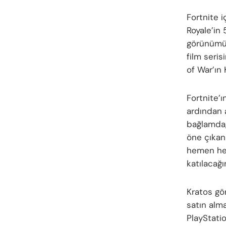
Fortnite 
Royale’in
görünümüy
film seri
of War’ın 
Fortnite’
ardından a
bağlamda,
öne çıkan 
hemen he
katılacağı
Kratos gö
satın alm
PlayStati