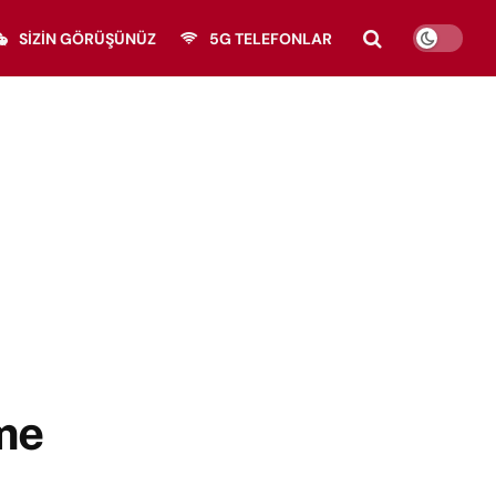
SIZIN GÖRÜŞÜNÜZ
5G TELEFONLAR
üme