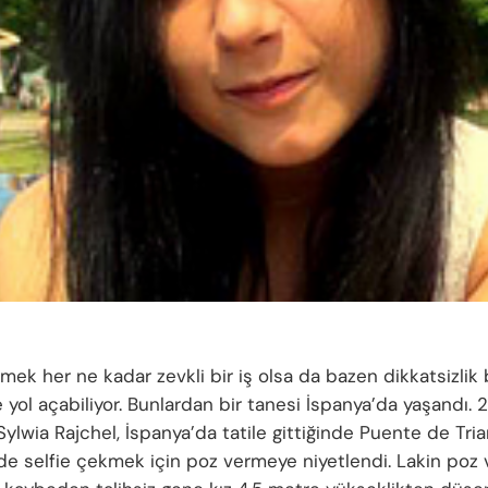
kmek her ne kadar zevkli bir iş olsa da bazen dikkatsizlik
e yol açabiliyor. Bunlardan bir tanesi İspanya’da yaşandı. 
Sylwia Rajchel, İspanya’da tatile gittiğinde Puente de Tri
e selfie çekmek için poz vermeye niyetlendi. Lakin poz 