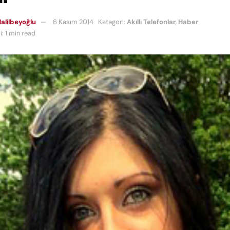
alilbeyoğlu
6 Kasım 2014
Kategori:
Akıllı Telefonlar
,
Haber
: 1 min read