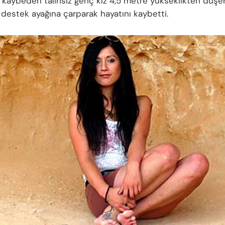
 kaybeden talihsiz genç kız 4,5 metre yükseklikten düşe
destek ayağına çarparak hayatını kaybetti.