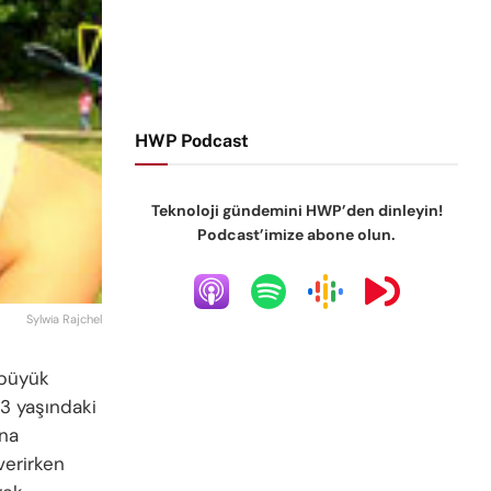
HWP Podcast
Teknoloji gündemini HWP’den dinleyin!
Podcast’imize abone olun.
Sylwia Rajchel
 büyük
23 yaşındaki
ana
verirken