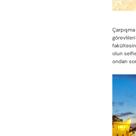
Çarpışma 
görevliler
fakültesin
olun selfi
ondan son