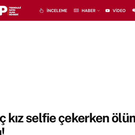
İNCELEME
HABER
VIDEO
 kız selfie çekerken öl
!