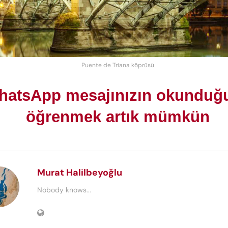
Puente de Triana köprüsü
hatsApp mesajınızın okunduğ
öğrenmek artık mümkün
Murat Halilbeyoğlu
Nobody knows...