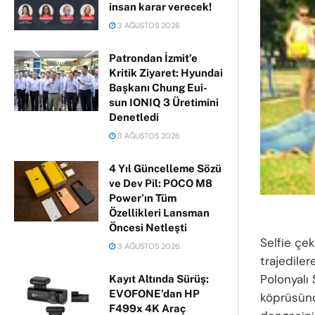
insan karar verecek!
3 AĞUSTOS 2026
Patrondan İzmit’e
Kritik Ziyaret: Hyundai
Başkanı Chung Eui-
sun IONIQ 3 Üretimini
Denetledi
3 AĞUSTOS 2026
4 Yıl Güncelleme Sözü
ve Dev Pil: POCO M8
Power’ın Tüm
Özellikleri Lansman
Öncesi Netleşti
Selfie çe
3 AĞUSTOS 2026
trajediler
Polonyalı 
Kayıt Altında Sürüş:
EVOFONE’dan HP
köprüsünd
F499x 4K Araç