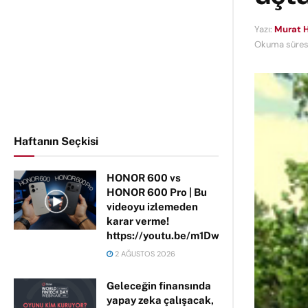
Yazı:
Murat H
Okuma süresi
Haftanın Seçkisi
HONOR 600 vs
HONOR 600 Pro | Bu
videoyu izlemeden
karar verme!
https://youtu.be/m1DwhP3lPCM
2 AĞUSTOS 2026
Geleceğin finansında
yapay zeka çalışacak,