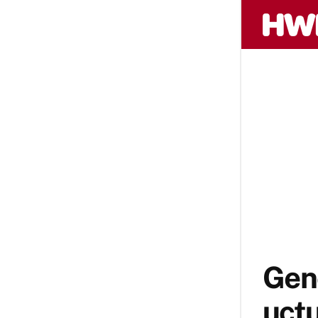
Genç
uçtu