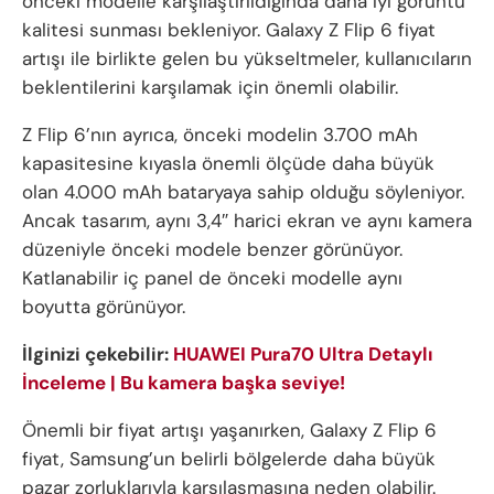
önceki modelle karşılaştırıldığında daha iyi görüntü
kalitesi sunması bekleniyor. Galaxy Z Flip 6 fiyat
artışı ile birlikte gelen bu yükseltmeler, kullanıcıların
beklentilerini karşılamak için önemli olabilir.
Z Flip 6’nın ayrıca, önceki modelin 3.700 mAh
kapasitesine kıyasla önemli ölçüde daha büyük
olan 4.000 mAh bataryaya sahip olduğu söyleniyor.
Ancak tasarım, aynı 3,4″ harici ekran ve aynı kamera
düzeniyle önceki modele benzer görünüyor.
Katlanabilir iç panel de önceki modelle aynı
boyutta görünüyor.
İlginizi çekebilir:
HUAWEI Pura70 Ultra Detaylı
İnceleme | Bu kamera başka seviye!
Önemli bir fiyat artışı yaşanırken, Galaxy Z Flip 6
fiyat, Samsung’un belirli bölgelerde daha büyük
pazar zorluklarıyla karşılaşmasına neden olabilir.