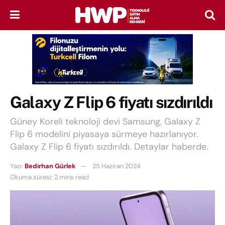
Galaxy Z Flip 6 fiyatı sızdırıldı
Güney Koreli teknoloji devi Samsung, Galaxy Z
Flip 6 modelini piyasaya sürmeye hazırlanıyor.
Galaxy Z Flip 6 fiyatı sızdırıldı. Detaylar haberde.
Yazı:
Bedirhan Gürlek
25 Haziran 2024
Okuma süresi: 2 mins read