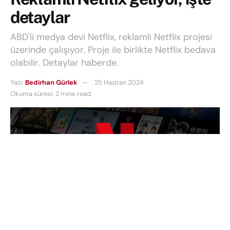
detaylar
ABD'li medya devi Netflix, reklamlı Netflix projesi
üzerinde çalışıyor. Proje ile birlikte Netflix bedava
olabilir. Detaylar haberde.
Yazı:
Bedirhan Gürlek
25 Haziran 2024
Okuma süresi: 2 mins read
Netflix ve Disney+ gibi aylık abonelikle sunulan