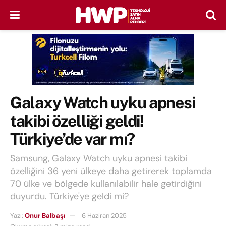
Galaxy Watch uyku apnesi
takibi özelliği geldi!
Türkiye’de var mı?
Samsung, Galaxy Watch uyku apnesi takibi
özelliğini 36 yeni ülkeye daha getirerek toplamda
70 ülke ve bölgede kullanılabilir hale getirdiğini
duyurdu. Türkiye'ye geldi mi?
Yazı:
Onur Balbaşı
6 Haziran 2025