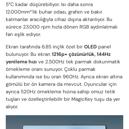
5°C kadar düşürebiliyor. Isı daha sonra
12.000mm²’lik buhar odası, grafen ve bakır
katmanlar aracılığıyla cihaz dışına aktarılıyor. Bu
sürece 23.000 rpm hızla dönen RGB aydınlatmalı
fan eşlik ediyor.
Ekran tarafında 6.85 inçlik özel bir
OLED
panel
bulunuyor. Bu ekran
1216p+ çözünürlük, 144Hz
yenileme hızı
ve 2.500Hz tek parmak dokunmatik
örnekleme oranı sunuyor. Çoklu parmak
kullanımında ise bu oran 960Hz. Ayrıca ekran altına
gömülü bir ön kamera da mevcut. Oyuncular için
ayrıca 520Hz örnekleme hızına sahip omuz tetik
tuşları ve özelleştirilebilir bir MagicKey tuşu da yer
alıyor.