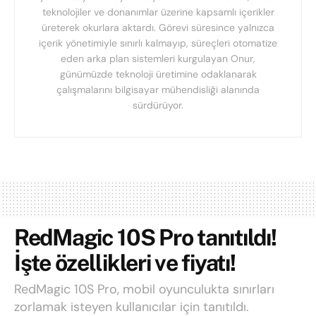
teknolojiler ve donanımlar üzerine kapsamlı içerikler
üreterek okurlara aktardı. Görevi süresince yalnızca
içerik yönetimiyle sınırlı kalmayıp, süreçleri otomatize
eden arka plan sistemleri kurgulayan Onur,
günümüzde teknoloji üretimine odaklanarak
çalışmalarını bilgisayar mühendisliği alanında
sürdürüyor.
RedMagic 10S Pro tanıtıldı!
İşte özellikleri ve fiyatı!
RedMagic 10S Pro, mobil oyunculukta sınırları
zorlamak isteyen kullanıcılar için tanıtıldı.