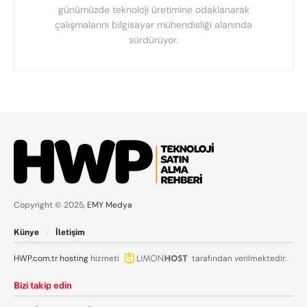
günümüzde teknoloji üretimine odaklanarak
çalışmalarını bilgisayar mühendisliği alanında
sürdürüyor.
Copyright © 2025,
EMY Medya
Künye
İletişim
HWP.com.tr
hosting
hizmeti
tarafından verilmektedir.
Bizi takip edin