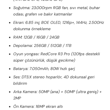
Soğutma: 23.000rpm RGB fan, sıvı metal, buhar
odası, grafen ve bakır katmanlar
Ekran: 6.85 inç BOE OLED, 1216p+, 144Hz, 2.500Hz
dokunma örnekleme
RAM: 12GB / 16GB / 24GB
Depolama: 256GB / 512GB / 1TB
Oyun yongası: RedCore R3 Pro (120fps destekli
süper çözünürlük, düşük gecikme)
Batarya: 7.050mAh, 80W hızlı şarj
Ses: DTS:X stereo hoparlör, 4D dokunsal geri
bildirim
Arka Kamera: 50MP (ana) + 50MP (ultra geniş) +
2MP
Ön Kamera: 16MP ekran altı