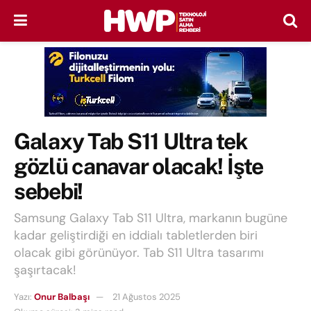
Galaxy Tab S11 Ultra tek
gözlü canavar olacak! İşte
sebebi!
Samsung Galaxy Tab S11 Ultra, markanın bugüne
kadar geliştirdiği en iddialı tabletlerden biri
olacak gibi görünüyor. Tab S11 Ultra tasarımı
şaşırtacak!
Yazı:
Onur Balbaşı
21 Ağustos 2025