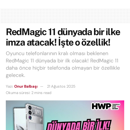
RedMagic 11 dünyada bir ilke
imza atacak! İşte o özellik!
Oyuncu telefonlarının kralı olması beklenen
RedMagic 11 dünyada bir ilk olacak! RedMagic 11
daha önce hiçbir telefonda olmayan bir özellikle
gelecek.
Yazı:
Onur Balbaşı
21 Ağustos 2025
Okuma süresi: 2 mins read