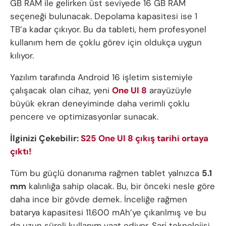
GB RAM ile gelirken üst seviyede 16 GB RAM
seçeneği bulunacak. Depolama kapasitesi ise 1
TB’a kadar çıkıyor. Bu da tableti, hem profesyonel
kullanım hem de çoklu görev için oldukça uygun
kılıyor.
Yazılım tarafında Android 16 işletim sistemiyle
çalışacak olan cihaz, yeni
One UI 8
arayüzüyle
büyük ekran deneyiminde daha verimli çoklu
pencere ve optimizasyonlar sunacak.
İlginizi Çekebilir:
S25 One UI 8 çıkış tarihi ortaya
çıktı!
Tüm bu güçlü donanıma rağmen tablet yalnızca
5.1
mm
kalınlığa sahip olacak. Bu, bir önceki nesle göre
daha ince bir gövde demek. İnceliğe rağmen
batarya kapasitesi 11.600 mAh’ye çıkarılmış ve bu
da uzun süreli kullanım vaat ediyor. Şarj teknolojisi