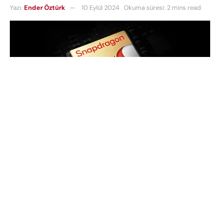
Yazı:
Ender Öztürk
10 Eylül 2024
Okuma süresi: 2 mins read
Snapdragon 8 Gen 4’ün yalnızca TSMC’nin 3nm
sürecinde üretileceği ve Samsung’un çip verimini
artıramadığı için bu fırsatı kaybettiği söyleniyor. Bu
durum, Qualcomm’un yaklaşmakta olan amiral
gemisi yonga seti için maliyetleri artırabilir ve
söylentilere göre birim başına maliyetin 240 dolara
çıkabileceği belirtiliyor. San Diego merkezli şirketin,