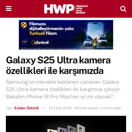
Galaxy S25 Ultra kamera
özellikleri ile karşımızda
Samsung'un merakla beklenen canavarı Galaxy
S25 Ultra kamera özellikleri ile karşımıza çıkıyor.
Bakalım iPhone 16 Pro Max'ten iyi mi olacak?
Yazı:
Ender Öztürk
10 Eylül 2024
Okuma süresi: 2 mins read