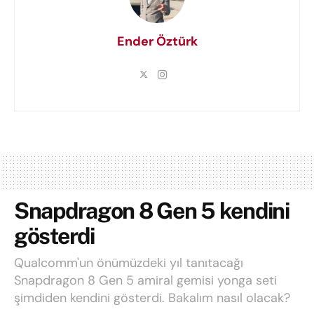
Ender Öztürk
Snapdragon 8 Gen 5 kendini
gösterdi
Qualcomm'un önümüzdeki yıl tanıtacağı
Snapdragon 8 Gen 5 amiral gemisi yonga seti
şimdiden kendini gösterdi. Bakalım nasıl olacak?