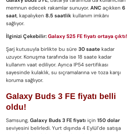
Galaxy Buds 3 FE
, batarya tarafında da kullanıcıları
memnun edecek rakamlar sunuyor.
ANC
açıkken
6
saat
, kapalıyken
8.5 saatlik
kullanım imkânı
sağlıyor.
İlginizi Çekebilir:
Galaxy S25 FE fiyatı ortaya çıktı!
Şarj kutusuyla birlikte bu süre
30 saate
kadar
uzuyor. Konuşma tarafında ise 18 saate kadar
kullanım vaat ediliyor. Ayrıca IP54 sertifikası
sayesinde kulaklık, su sıçramalarına ve toza karşı
koruma sağlıyor.
Galaxy Buds 3 FE fiyatı belli
oldu!
Samsung,
Galaxy
Buds 3 FE fiyatı
için
150 dolar
seviyesini belirledi. Yurt dışında 4 Eylül’de satışa