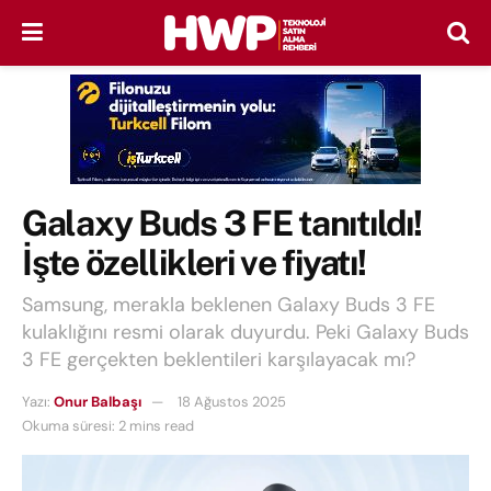
Galaxy Buds 3 FE tanıtıldı!
İşte özellikleri ve fiyatı!
Samsung, merakla beklenen Galaxy Buds 3 FE
kulaklığını resmi olarak duyurdu. Peki Galaxy Buds
3 FE gerçekten beklentileri karşılayacak mı?
Yazı:
Onur Balbaşı
18 Ağustos 2025
Okuma süresi: 2 mins read