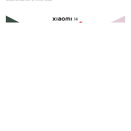
Çinli teknoloji devi Xiaomi, 2024 yılının amiral
gemisi akıllı telefonu olacak olan Xiaomi 14 serisini
Çin pazarında piyasaya sürmüştü. Geldiğimiz
noktada bugün ise Xiaomi, bir Xiaomi 14 lansmanı
yapmaya daha hazırlanıyor. Bu lansman ile birlikte
Xiaomi 14 serisi küresel pazarda da satışa
sunulacak.