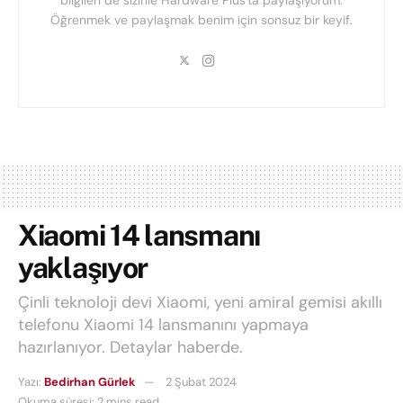
Öğrenmek ve paylaşmak benim için sonsuz bir keyif.
Xiaomi 14 lansmanı
yaklaşıyor
Çinli teknoloji devi Xiaomi, yeni amiral gemisi akıllı
telefonu Xiaomi 14 lansmanını yapmaya
hazırlanıyor. Detaylar haberde.
Yazı:
Bedirhan Gürlek
2 Şubat 2024
Okuma süresi: 2 mins read