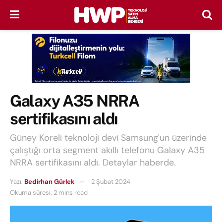
Galaxy A35 NRRA
sertifikasını aldı
Güney Koreli teknoloji devi Samsung'un üzerinde
çalıştığı orta segment akıllı telefonu Galaxy A35
NRRA sertifikasını aldı. Detaylar haberde.
Yazı:
Bedirhan Gürlek
2 Şubat 2024
Okuma süresi: 2 mins read