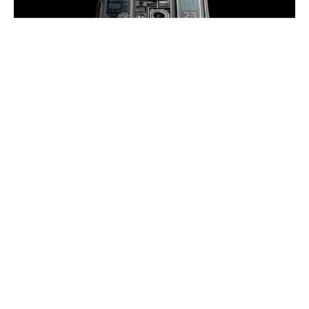
Huawei’nin amiral gemisi Mate serisi, teknoloji
dünyasında büyük bir merakla beklenirken, gelecek
nesil cihazlara dair spekülasyonlar da hız
kesmeden devam ediyor. Henüz Mate 70 serisi
piyasaya sürülmemiş olsa da, gözler şimdiden
Huawei Mate 80’e çevrilmiş durumda. Yakın
zamanda ortaya çıkan bir sızıntı, Huawei Mate 80’in
ekran altı 3D yüz tanıma teknolojisiyle
donatılabileceğini öne sürüyor. Bu iddia, Huawei’nin
yüz tanıma teknolojisindeki kararlılığını bir kez daha
gözler önüne seriyor.
İçindekiler