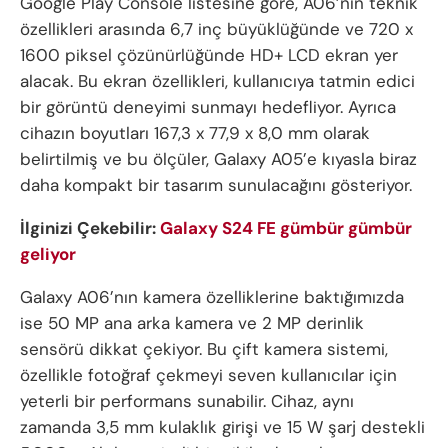
Google Play Console listesine göre, A06’nın teknik
özellikleri arasında 6,7 inç büyüklüğünde ve 720 x
1600 piksel çözünürlüğünde HD+ LCD ekran yer
alacak. Bu ekran özellikleri, kullanıcıya tatmin edici
bir görüntü deneyimi sunmayı hedefliyor. Ayrıca
cihazın boyutları 167,3 x 77,9 x 8,0 mm olarak
belirtilmiş ve bu ölçüler, Galaxy A05’e kıyasla biraz
daha kompakt bir tasarım sunulacağını gösteriyor.
İlginizi Çekebilir:
Galaxy S24 FE gümbür gümbür
geliyor
Galaxy A06’nın kamera özelliklerine baktığımızda
ise 50 MP ana arka kamera ve 2 MP derinlik
sensörü dikkat çekiyor. Bu çift kamera sistemi,
özellikle fotoğraf çekmeyi seven kullanıcılar için
yeterli bir performans sunabilir. Cihaz, aynı
zamanda 3,5 mm kulaklık girişi ve 15 W şarj destekli