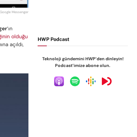
Google Messenger
ger
‘ın
iğinin olduğu
HWP Podcast
na açıldı,
Teknoloji gündemini HWP’den dinleyin!
Podcast’imize abone olun.