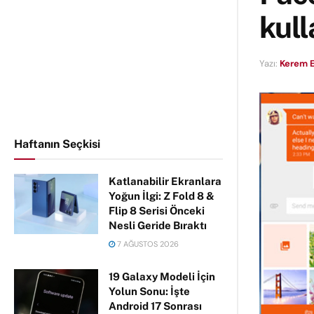
kull
Yazı:
Kerem E
Haftanın Seçkisi
Katlanabilir Ekranlara
Yoğun İlgi: Z Fold 8 &
Flip 8 Serisi Önceki
Nesli Geride Bıraktı
7 AĞUSTOS 2026
19 Galaxy Modeli İçin
Yolun Sonu: İşte
Android 17 Sonrası