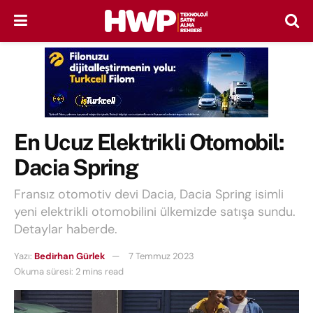
En Ucuz Elektrikli Otomobil:
Dacia Spring
Fransız otomotiv devi Dacia, Dacia Spring isimli
yeni elektrikli otomobilini ülkemizde satışa sundu.
Detaylar haberde.
Yazı:
Bedirhan Gürlek
7 Temmuz 2023
Okuma süresi: 2 mins read