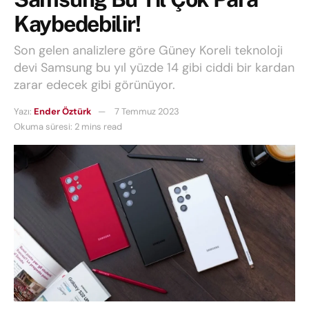
Kaybedebilir!
Son gelen analizlere göre Güney Koreli teknoloji
devi Samsung bu yıl yüzde 14 gibi ciddi bir kardan
zarar edecek gibi görünüyor.
Yazı:
Ender Öztürk
7 Temmuz 2023
Okuma süresi: 2 mins read