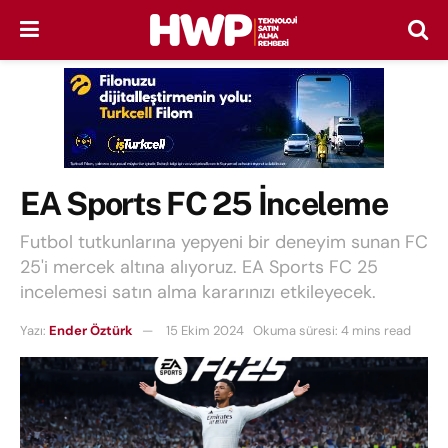
EA Sports FC 25 İnceleme
Futbol tutkunlarına yepyeni bir deneyim sunan FC
25'i mercek altına alıyoruz. EA Sports FC 25
incelemesi satın alma kararınızı etkileyecek.
Yazı:
Ender Öztürk
15 Ekim 2024
Okuma süresi: 4 mins read