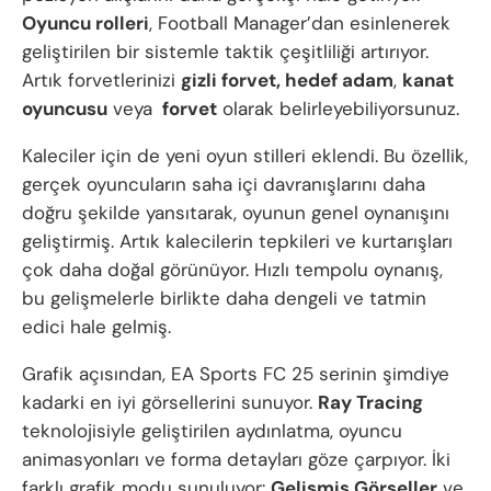
Oyuncu rolleri
, Football Manager’dan esinlenerek
geliştirilen bir sistemle taktik çeşitliliği artırıyor.
Artık forvetlerinizi
gizli forvet, hedef adam
,
kanat
oyuncusu
veya
forvet
olarak belirleyebiliyorsunuz.
Kaleciler için de yeni oyun stilleri eklendi. Bu özellik,
gerçek oyuncuların saha içi davranışlarını daha
doğru şekilde yansıtarak, oyunun genel oynanışını
geliştirmiş. Artık kalecilerin tepkileri ve kurtarışları
çok daha doğal görünüyor. Hızlı tempolu oynanış,
bu gelişmelerle birlikte daha dengeli ve tatmin
edici hale gelmiş.
Grafik açısından, EA Sports FC 25 serinin şimdiye
kadarki en iyi görsellerini sunuyor.
Ray Tracing
teknolojisiyle geliştirilen aydınlatma, oyuncu
animasyonları ve forma detayları göze çarpıyor. İki
farklı grafik modu sunuluyor:
Gelişmiş Görseller
ve