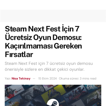
Steam Next Fest İçin 7
Ücretsiz Oyun Demosu:
Kaçırılmaması Gereken
Fırsatlar
Steam Next Fest için 7 ücretsiz oyun demosu
önerisiyle sizlere en dikkat çekici oyunlar.
Yazı:
Nisa Tekinay
15 Ekim 2024
Okuma süresi: 3 mins read