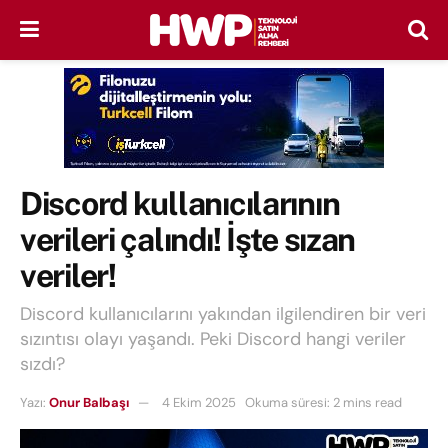
Discord kullanıcılarının
verileri çalındı! İşte sızan
veriler!
Discord kullanıcılarını yakından ilgilendiren bir veri
sızıntısı olayı yaşandı. Peki Discord hangi veriler
sızdı?
Yazı:
Onur Balbaşı
4 Ekim 2025
Okuma süresi: 2 mins read