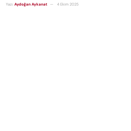
Yazı:
Aydoğan Aykanat
4 Ekim 2025
Okuma süresi: 3 mins read
Plan-S
, Türkiye’de enerji sektörünün dijital
dönüşümüne öncülük edecek yeni bir adım attı.
Şirket, kendi geliştirdiği
Uydu Tabanlı Sayaç
Okuma Sistemi
projesinde sahadaki modem
sayısını 1000’e çıkardığını duyurdu. Bu gelişme,