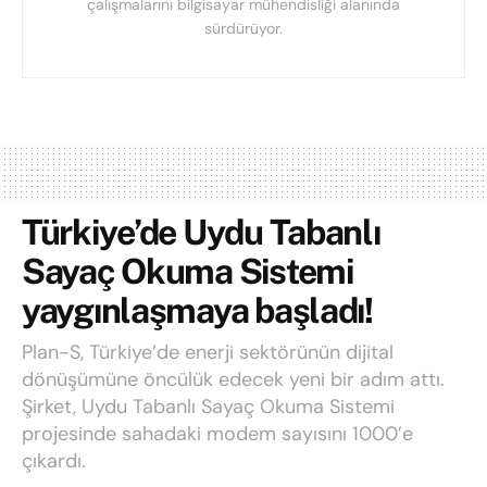
çalışmalarını bilgisayar mühendisliği alanında
sürdürüyor.
Türkiye’de Uydu Tabanlı
Sayaç Okuma Sistemi
yaygınlaşmaya başladı!
Plan-S, Türkiye’de enerji sektörünün dijital
dönüşümüne öncülük edecek yeni bir adım attı.
Şirket, Uydu Tabanlı Sayaç Okuma Sistemi
projesinde sahadaki modem sayısını 1000’e
çıkardı.