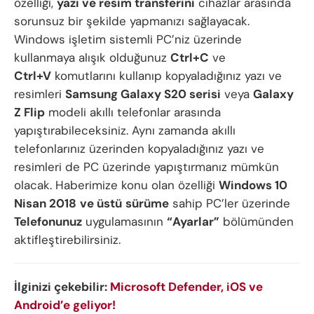
özelliği,
yazı ve resim transferini
cihazlar arasında
sorunsuz bir şekilde yapmanızı sağlayacak.
Windows işletim sistemli PC’niz üzerinde
kullanmaya alışık olduğunuz
Ctrl+C
ve
Ctrl+V
komutlarını kullanıp kopyaladığınız yazı ve
resimleri
Samsung Galaxy S20 serisi
veya
Galaxy
Z Flip
modeli akıllı telefonlar arasında
yapıştırabileceksiniz. Aynı zamanda akıllı
telefonlarınız üzerinden kopyaladığınız yazı ve
resimleri de PC üzerinde yapıştırmanız mümkün
olacak. Haberimize konu olan özelliği
Windows 10
Nisan 2018
ve üstü
sürüme
sahip PC’ler üzerinde
Telefonunuz
uygulamasının
“Ayarlar”
bölümünden
aktifleştirebilirsiniz.
İlginizi çekebilir:
Microsoft Defender, iOS ve
Android’e geliyor!