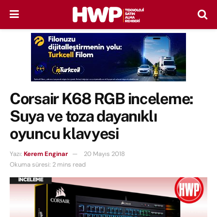
Corsair K68 RGB inceleme:
Suya ve toza dayanıklı
oyuncu klavyesi
Yazı:
Kerem Enginar
20 Mayıs 2018
Okuma süresi: 2 mins read