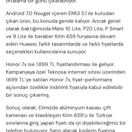
ortalama bir günü çıkarabiliyor.
Android 7.0 Nougat içeren EMUI 5.1 ile kutudan
çıkan ürün, bu konuda geride kalıyor. Ancak genel
olarak baktığımızda Mate 10 Lite, P20 Lite, P Smart
ve 9 Lite ile beraber Kirin 659 furyasına devam
eden Huawei, farklı tasarımlarda ve farklı fiyatlarda
seçenekleri kullanıcılarına sunuyor.
Honor 7x ise 1.899 TL fiyatlandırması ile geliyor.
Kampanyaya özel Teknosa internet sitesi üzerinden
1.699 TL’ye satılan Honor 7x, fiyat-performans
açısından özellikle indirimli fiyatıyla kabul edilebilir
bir sonuç çıkarmış.
Sonuç olarak; Elimizde alüminyum kasası, çift
kamerası ve klasikleşen Kirin 659’u ile Türkiye
sınırlarına giriş yapan fiyatı da iyi diyebileceğimiz bir
telefon bulunuyor. Satın alacak kişilerin fiyatına