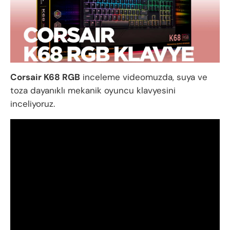
Corsair K68 RGB
inceleme videomuzda, suya ve
toza dayanıklı mekanik oyuncu klavyesini
inceliyoruz.