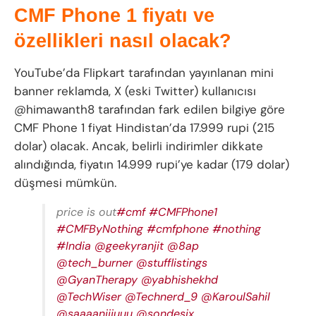
CMF Phone 1 fiyatı ve
özellikleri nasıl olacak?
YouTube’da Flipkart tarafından yayınlanan mini
banner reklamda, X (eski Twitter) kullanıcısı
@himawanth8 tarafından fark edilen bilgiye göre
CMF Phone 1 fiyat Hindistan’da 17.999 rupi (215
dolar) olacak. Ancak, belirli indirimler dikkate
alındığında, fiyatın 14.999 rupi’ye kadar (179 dolar)
düşmesi mümkün.
price is out
#cmf
#CMFPhone1
#CMFByNothing
#cmfphone
#nothing
#India
@geekyranjit
@8ap
@tech_burner
@stufflistings
@GyanTherapy
@yabhishekhd
@TechWiser
@Technerd_9
@KaroulSahil
@saaaanjjjuuu
@sondesix