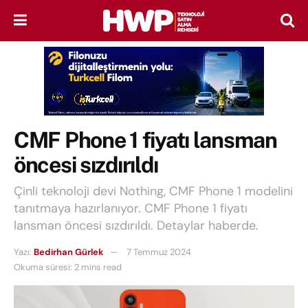
CMF Phone 1 fiyatı lansman
öncesi sızdırıldı
Çinli teknoloji devi Nothing, CMF Phone 1 modelini
tanıtmaya hazırlanıyor. CMF Phone 1 fiyatı
lansman öncesi sızdırıldı. Detaylar haberde.
Yazı:
Bedirhan Gürlek
7 Temmuz 2024
Okuma süresi: 2 mins read