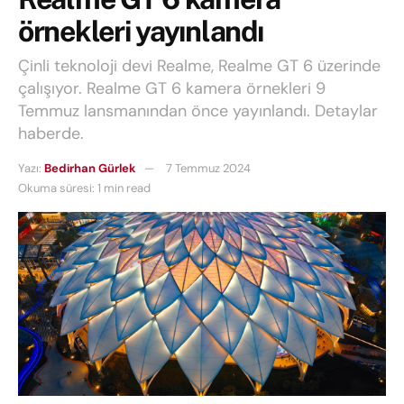
örnekleri yayınlandı
Çinli teknoloji devi Realme, Realme GT 6 üzerinde
çalışıyor. Realme GT 6 kamera örnekleri 9
Temmuz lansmanından önce yayınlandı. Detaylar
haberde.
Yazı:
Bedirhan Gürlek
7 Temmuz 2024
Okuma süresi: 1 min read