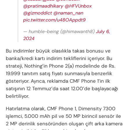
@pratimaadhikary
@HFVUnbox
@gizmoddict
@naman_nan
pic.twitter.com/u48OAppdt9
— humble-being (@himawanth8)
July 6,
2024
Bu indirimler büyük olasılıkla takas bonusu ve
banka/kredi kartı indirim tekliflerini içeriyor. Bu
strateji, Nothing’in Phone 2(a) modelinde de Rs.
19.999 tanıtım satış fiyatı sunmasıyla benzerlik
gösteriyor. Ayrıca, reklamda CMF Phone 1’in ilk
satışının 12 Temmuz’da saat 12.00’de başlayacağı
belirtiliyor.
Hatırlatma olarak, CMF Phone 1, Dimensity 7300
işlemci, 5.000 mAh pil ve 50 MP birincil sensör ile
2 MP derinlik sensöründen oluşan çift arka kamera