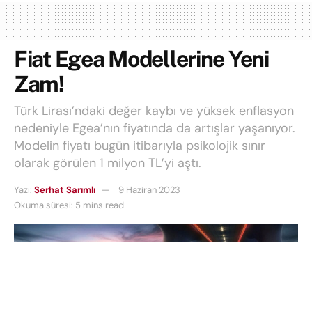
Fiat Egea Modellerine Yeni
Zam!
Türk Lirası’ndaki değer kaybı ve yüksek enflasyon
nedeniyle Egea’nın fiyatında da artışlar yaşanıyor.
Modelin fiyatı bugün itibarıyla psikolojik sınır
olarak görülen 1 milyon TL’yi aştı.
Yazı:
Serhat Sarımlı
9 Haziran 2023
Okuma süresi: 5 mins read