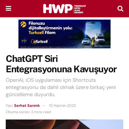
ChatGPT Siri
Entegrasyonuna Kavuşuyor
OpenAI, iOS uygulaması için Shortcuts
entegrasyonu da dahil olmak üzere birkaç yeni
güncelleme duyurdu.
Yazı:
Serhat Sarımlı
10 Haziran 2023
Okuma süresi: 2 mins read