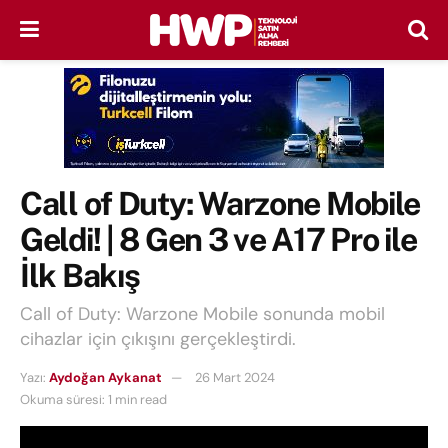
Call of Duty: Warzone Mobile
Geldi! | 8 Gen 3 ve A17 Pro ile
İlk Bakış
Call of Duty: Warzone Mobile sonunda mobil
cihazlar için çıkışını gerçekleştirdi.
Yazı:
Aydoğan Aykanat
26 Mart 2024
Okuma süresi: 1 min read