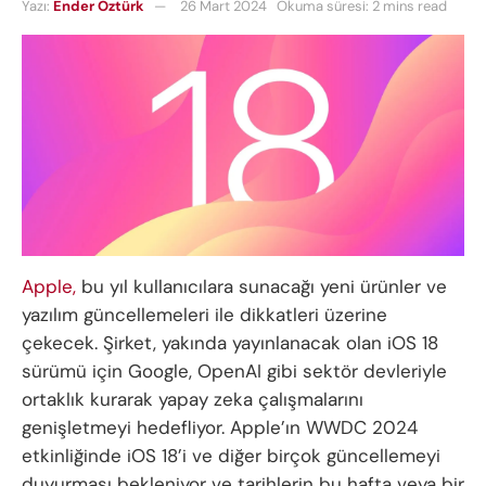
Yazı:
Ender Öztürk
26 Mart 2024
Okuma süresi: 2 mins read
Apple,
bu yıl kullanıcılara sunacağı yeni ürünler ve
yazılım güncellemeleri ile dikkatleri üzerine
çekecek. Şirket, yakında yayınlanacak olan iOS 18
sürümü için Google, OpenAI gibi sektör devleriyle
ortaklık kurarak yapay zeka çalışmalarını
genişletmeyi hedefliyor. Apple’ın WWDC 2024
etkinliğinde iOS 18’i ve diğer birçok güncellemeyi
duyurması bekleniyor ve tarihlerin bu hafta veya bir