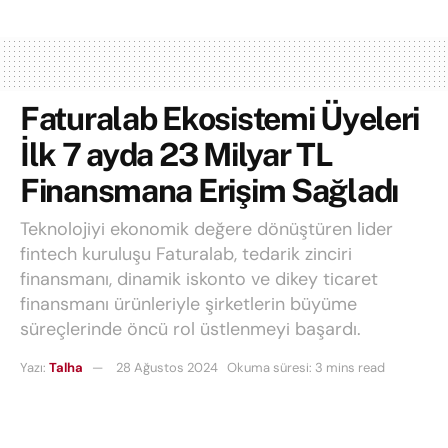
Faturalab Ekosistemi Üyeleri
İlk 7 ayda 23 Milyar TL
Finansmana Erişim Sağladı
Teknolojiyi ekonomik değere dönüştüren lider
fintech kuruluşu Faturalab, tedarik zinciri
finansmanı, dinamik iskonto ve dikey ticaret
finansmanı ürünleriyle şirketlerin büyüme
süreçlerinde öncü rol üstlenmeyi başardı.
Yazı:
Talha
28 Ağustos 2024
Okuma süresi: 3 mins read