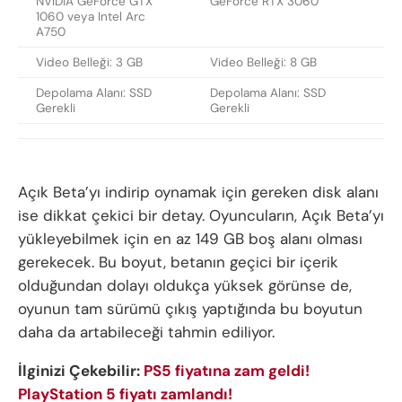
NVIDIA GeForce GTX
GeForce RTX 3060
1060 veya Intel Arc
A750
Video Belleği: 3 GB
Video Belleği: 8 GB
Depolama Alanı: SSD
Depolama Alanı: SSD
Gerekli
Gerekli
Açık Beta’yı indirip oynamak için gereken disk alanı
ise dikkat çekici bir detay. Oyuncuların, Açık Beta’yı
yükleyebilmek için en az 149 GB boş alanı olması
gerekecek. Bu boyut, betanın geçici bir içerik
olduğundan dolayı oldukça yüksek görünse de,
oyunun tam sürümü çıkış yaptığında bu boyutun
daha da artabileceği tahmin ediliyor.
İlginizi Çekebilir:
PS5 fiyatına zam geldi!
PlayStation 5 fiyatı zamlandı!