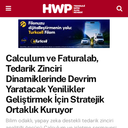
Calculum ve Faturalab,
Tedarik Zinciri
Dinamiklerinde Devrim
Yaratacak Yenilikler
Geliştirmek İçin Stratejik
Ortaklık Kuruyor
Bilim odaklı, yapay zeka destekli tedarik zinciri
analitiği öncüsü Calculum ve işletme sermayesi