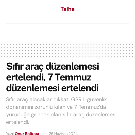
Talha
Sıfır araç düzenlemesi
ertelendi, 7 Temmuz
düzenlemesi ertelendi
Sıfır araç alacaklar dikkat. GSR II güvenlik
donanımını zorunlu kılan ve 7 Temmuz'da
yürürlüğe girecek olan sıfır araç düzenlemesi
ertelendi.
Yazı:
Onur Balbaşı
26 Haziran 2024