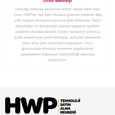
Onur Balbaşı
Teknoloji medyası kariyerine editör olarak adım atan
Onur, HWP'de Yazı İşleri Müdürü görevini üstlendi. Beş
yıllık medya deneyimi boyunca akıllı telefonlar, mobil
teknolojiler ve donanımlar üzerine kapsamlı içerikler
üreterek okurlara aktardı. Görevi süresince yalnızca
içerik yönetimiyle sınırlı kalmayıp, süreçleri otomatize
eden arka plan sistemleri kurgulayan Onur,
günümüzde teknoloji üretimine odaklanarak
çalışmalarını bilgisayar mühendisliği alanında
sürdürüyor.