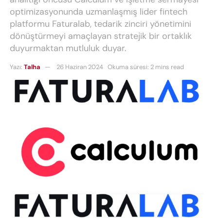
optimizasyonunda uzmanlaşmış lider fintech
platformu Faturalab, tedarik zinciri yönetimini
dönüştürmeyi amaçlayan stratejik bir ortaklık
duyurmaktan mutluluk duyar.
Yazı:
Talha
26 Haziran 2024
Okuma süresi: 2 mins read