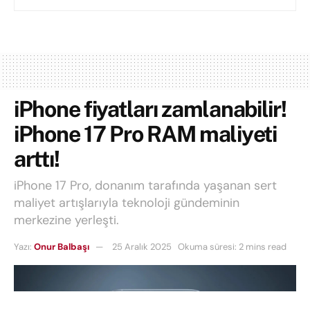
iPhone fiyatları zamlanabilir!
iPhone 17 Pro RAM maliyeti
arttı!
iPhone 17 Pro, donanım tarafında yaşanan sert
maliyet artışlarıyla teknoloji gündeminin
merkezine yerleşti.
Yazı:
Onur Balbaşı
25 Aralık 2025
Okuma süresi: 2 mins read