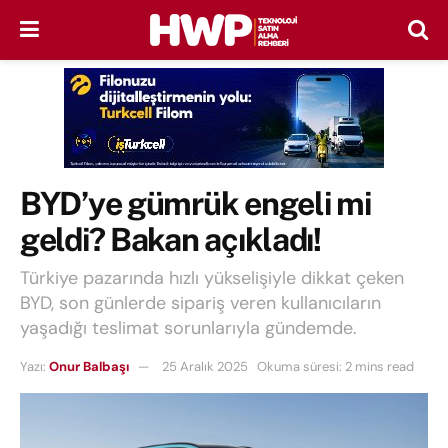
BYD’ye gümrük engeli mi
geldi? Bakan açıkladı!
Türkiye pazarında hızlı yükselişiyle dikkat çeken
BYD, son günlerde sipariş veren kullanıcıların
yaşadığı teslimat sorunlarıyla gündemde.
Yazı:
Onur Balbaşı
25 Aralık 2025
Okuma süresi: 2 mins read