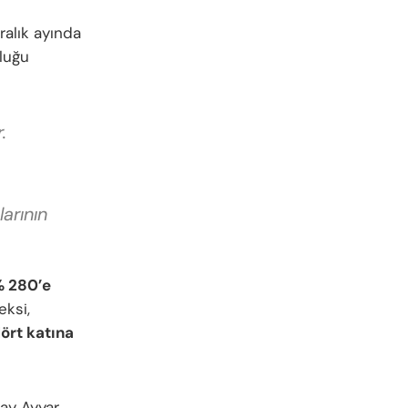
ralık ayında
luğu
.
arının
 280’e
ksi,
ört katına
jay Ayyar