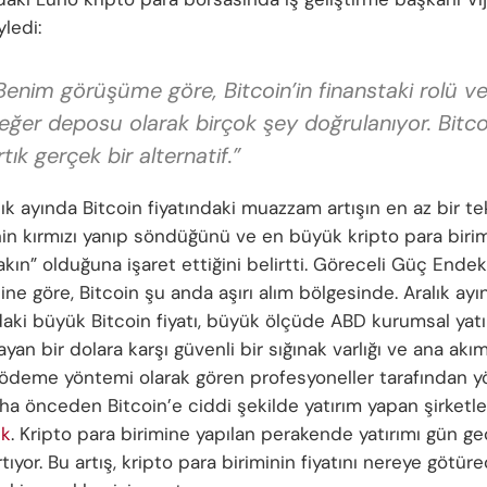
yledi:
Benim görüşüme göre, Bitcoin’in finanstaki rolü ve
eğer deposu olarak birçok şey doğrulanıyor. Bitco
rtık gerçek bir alternatif.”
lık ayında Bitcoin fiyatındaki muazzam artışın en az bir te
in kırmızı yanıp söndüğünü ve en büyük kripto para birim
akın” olduğuna işaret ettiğini belirtti. Göreceli Güç Endek
ine göre, Bitcoin şu anda aşırı alım bölgesinde. Aralık ay
aki büyük Bitcoin fiyatı, büyük ölçüde ABD kurumsal yatır
ayan bir dolara karşı güvenli bir sığınak varlığı ve ana akı
 ödeme yöntemi olarak gören profesyoneller tarafından yön
ha önceden Bitcoin’e ciddi şekilde yatırım yapan şirketle
ık
. Kripto para birimine yapılan perakende yatırımı gün g
rtıyor. Bu artış, kripto para biriminin fiyatını nereye götür