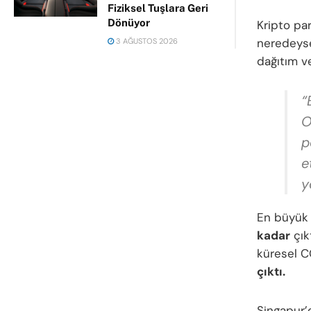
Fiziksel Tuşlara Geri
Dönüyor
Kripto pa
neredeyse
3 AĞUSTOS 2026
dağıtım ve
“
O
p
e
y
En büyük 
kadar
çık
küresel C
çıktı.
Singapur’