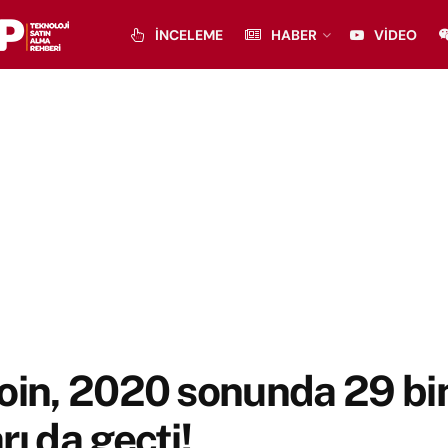
İNCELEME
HABER
VIDEO
oin, 2020 sonunda 29 bi
rı da geçti!