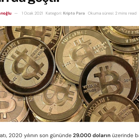
rıoğlu
1 Ocak 2021
Kategori:
Kripto Para
Okuma süresi: 2 mins read
yatı, 2020 yılının son gününde
29.000 doların
üzerinde b