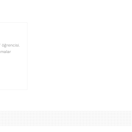
f öğrencisi.
ışmalar