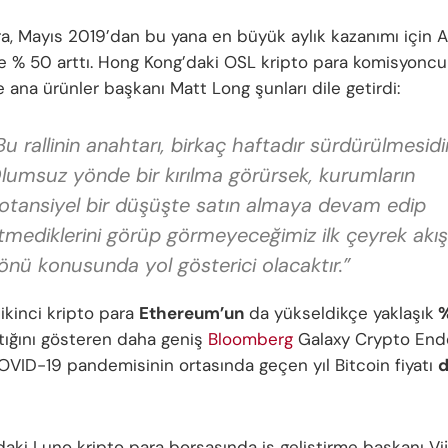
ra, Mayıs 2019’dan bu yana en büyük aylık kazanımı için A
 % 50 arttı. Hong Kong’daki OSL kripto para komisyoncu
 ana ürünler başkanı Matt Long şunları dile getirdi:
Bu rallinin anahtarı, birkaç haftadır sürdürülmesidir
lumsuz yönde bir kırılma görürsek, kurumların
otansiyel bir düşüşte satın almaya devam edip
tmediklerini görüp görmeyeceğimiz ilk çeyrek akışl
önü konusunda yol gösterici olacaktır.”
ikinci kripto para
Ethereum’un
da yükseldikçe yaklaşık
%
tığını gösteren daha geniş
Bloomberg
Galaxy Crypto Ende
OVID-19 pandemisinin ortasında geçen yıl Bitcoin fiyatı
d
daki Luno kripto para borsasında iş geliştirme başkanı Vi