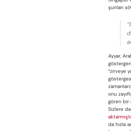
şunları sö
“
d
a
Ayyar, Ara
göstergen
“zirveye y
gösterges
zamanlard
onu zayıfl
gören bir
Sizlere da
aktarmışt
da hızla a