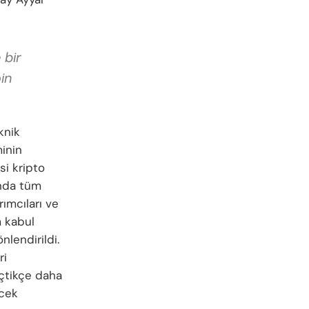
 bir
in
knik
inin
si kripto
ında tüm
ımcıları ve
m kabul
lendirildi.
ri
eçtikçe daha
ecek