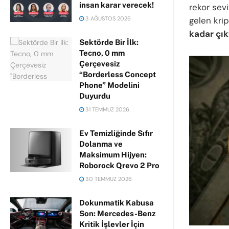
insan karar verecek!
rekor sevi
3 AĞUSTOS 2026
gelen kri
kadar çıkt
Sektörde Bir İlk:
Tecno, 0 mm
Çerçevesiz
“Borderless Concept
Phone” Modelini
Duyurdu
31 TEMMUZ 2026
Ev Temizliğinde Sıfır
Dolanma ve
Maksimum Hijyen:
Roborock Qrevo 2 Pro
30 TEMMUZ 2026
Dokunmatik Kabusa
Son: Mercedes-Benz
Kritik İşlevler İçin