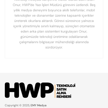
Onur, HWP'de Yazı İşleri Müdürü görevini üstlendi. Beş
yıllık medya deneyimi boyunca akıllı telefonlar, mobil
teknolojiler ve donanımlar üzerine kapsamlı içerikler
üreterek okurlara aktardı. Görevi süresince yalnızca
içerik yönetimiyle sınırlı kalmayıp, süreçleri otomatize
eden arka plan sistemleri kurgulayan Onur,
günümüzde teknoloji üretimine odaklanarak
çalışmalarını bilgisayar mühendisliği alanında
sürdürüyor.
Copyright © 2025,
EMY Medya