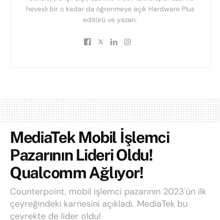
hevesli bir o kadar da öğrenmeye açık Hardware Plus
editörü ve yazarı.
MediaTek Mobil İşlemci
Pazarının Lideri Oldu!
Qualcomm Ağlıyor!
Counterpoint, mobil işlemci pazarının 2023'ün ilk
çeyreğindeki karnesini açıkladı. MediaTek bu
çeyrekte de lider oldu!