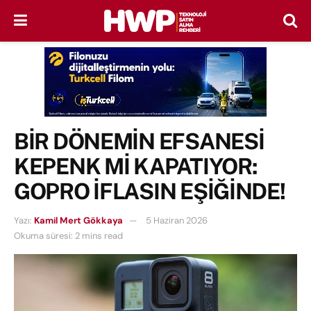
BİR DÖNEMİN EFSANESİ
KEPENK Mİ KAPATIYOR:
GOPRO İFLASIN EŞİĞİNDE!
Yazı:
Kamil Mert Gökkaya
5 Haziran 2026
Okuma süresi: 2 mins read