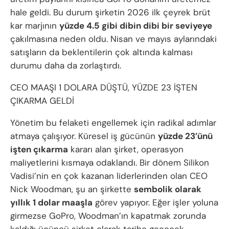
hale geldi. Bu durum şirketin 2026 ilk çeyrek brüt
kar marjının
yüzde 4.5 gibi dibin dibi bir seviyeye
çakılmasına neden oldu. Nisan ve mayıs aylarındaki
satışların da beklentilerin çok altında kalması
durumu daha da zorlaştırdı.
CEO MAAŞI 1 DOLARA DÜŞTÜ, YÜZDE 23 İŞTEN
ÇIKARMA GELDİ
Yönetim bu felaketi engellemek için radikal adımlar
atmaya çalışıyor. Küresel iş gücünün
yüzde 23’ünü
işten çıkarma
kararı alan şirket, operasyon
maliyetlerini kısmaya odaklandı. Bir dönem Silikon
Vadisi’nin en çok kazanan liderlerinden olan CEO
Nick Woodman, şu an şirkette
sembolik olarak
yıllık 1 dolar maaşla
görev yapıyor. Eğer işler yoluna
girmezse GoPro, Woodman’ın kapatmak zorunda
kaldığı üçüncü şirket olarak tarihe geçecek.