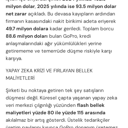
milyon dolar
,
2025 yılında ise 93.5 milyon dolar
net zarar
açıkladı. Bu devasa kayıpların ardından
firmanın kasasındaki nakit birikimi adeta eriyerek
49.7 milyon dolara
kadar geriledi. Toplam borcu
88.6 milyon doları
bulan GoPro, kredi
anlaşmalarındaki ağır yükümlülükleri yerine
getirememe ve temerrüde düşme riskiyle karşı
karşıya.
YAPAY ZEKA KRİZİ VE FIRLAYAN BELLEK
MALİYETLERİ
Şirketi bu noktaya getiren tek şey satışların
düşmesi değil. Küresel çapta yaşanan yapay zeka
veri merkezi çılgınlığı yüzünden
flash bellek
maliyetleri yüzde 80 ile yüzde 115 arasında
akılalmaz bir artış gösterdi. Üstelik tedarikçiler
üretim paylarını kısınca GoPro donanım üretemez