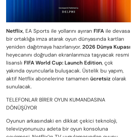
Netflix
, EA Sports ile yollarını ayıran
FIFA
ile devasa
bir ortaklığa imza atarak oyun dünyasında kartları
yeniden dağıtmaya hazırlanıyor.
2026 Dünya Kupası
heyecanını doğrudan ekranlarımıza taşıyacak resmi
lisanslı
FIFA World Cup: Launch Edition
, çok
yakında oyuncularla buluşacak. Üstelik bu yapım,
aktif Netflix abonelerine tamamen
ücretsiz
olarak
sunulacak.
TELEFONLAR BİRER OYUN KUMANDASINA
DÖNÜŞÜYOR
Oyunun arkasındaki en dikkat çekici teknoloji,
televizyonunuzu adeta bir oyun konsoluna
çevirmesi. Netflix’in TV uygulamasından oyunu