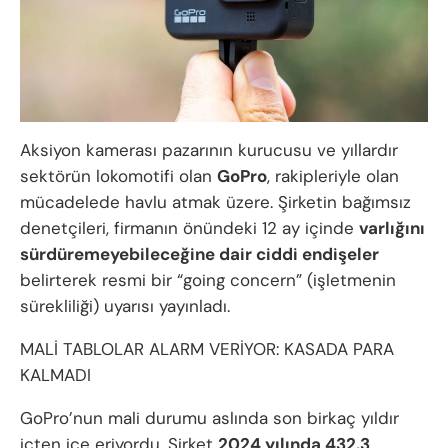
Aksiyon kamerası pazarının kurucusu ve yıllardır
sektörün lokomotifi olan
GoPro
, rakipleriyle olan
mücadelede havlu atmak üzere. Şirketin bağımsız
denetçileri, firmanın önündeki 12 ay içinde
varlığını
sürdüremeyebileceğine dair ciddi endişeler
belirterek resmi bir “going concern” (işletmenin
sürekliliği) uyarısı yayınladı.
MALİ TABLOLAR ALARM VERİYOR: KASADA PARA
KALMADI
GoPro’nun mali durumu aslında son birkaç yıldır
içten içe eriyordu. Şirket
2024 yılında 432.3