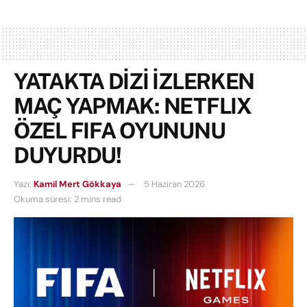
YATAKTA DİZİ İZLERKEN
MAÇ YAPMAK: NETFLIX
ÖZEL FIFA OYUNUNU
DUYURDU!
Yazı:
Kamil Mert Gökkaya
5 Haziran 2026
Okuma süresi: 2 mins read