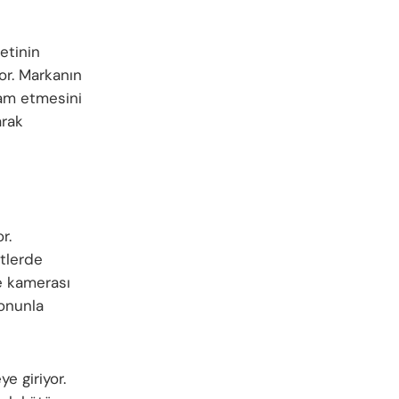
etinin
or. Markanın
evam etmesini
arak
r.
tlerde
e kamerası
 onunla
e giriyor.