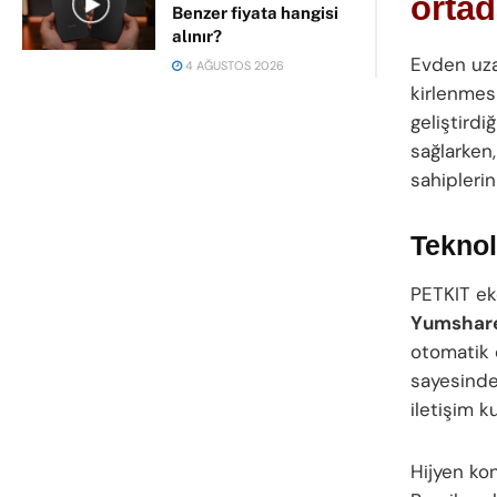
ortad
Benzer fiyata hangisi
alınır?
Evden uza
4 AĞUSTOS 2026
kirlenmesi
geliştirdi
sağlarken,
sahiplerini
Teknol
PETKIT eko
Yumshare
otomatik 
sayesinde 
iletişim ku
Hijyen ko