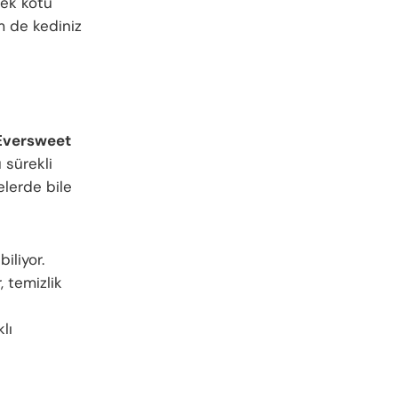
rek kötü
m de kediniz
Eversweet
 sürekli
elerde bile
iliyor.
, temizlik
klı