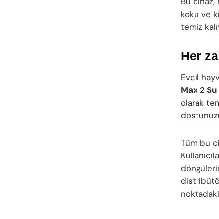
Bu cihaz,
koku ve k
temiz kalı
Her za
Evcil hayv
Max 2 Su 
olarak te
dostunuzu
Tüm bu cih
Kullanıcıl
döngülerin
distribüt
noktadaki 