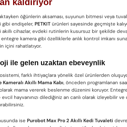
an kaldırıyor
ktayken öğünlerin aksaması, suyunun bitmesi veya tuval
 gibi endişeler,
PETKIT
ürünleri sayesinde geçmişte kalıy
ği akıllı cihazlar, evdeki rutinlerin kusursuz bir şekilde d
 entegre kamera gibi özelliklerle anlık kontrol imkanı sun
n içini rahatlatıyor.
oji ile gelen uzaktan ebeveynlik
sistemi, farklı ihtiyaçlara yönelik özel ürünlerden oluşuyo
 Kameralı Akıllı Mama Kabı
, önceden programlanan saa
olarak mama vererek beslenme düzenini koruyor. Entegr
evcil hayvanınızı dilediğiniz an canlı olarak izleyebilir ve
rabilirsiniz.
nusunda ise
Purobot Max Pro 2 Akıllı Kedi Tuvaleti
devrey