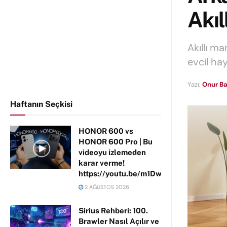
Akıl
Akıllı m
evcil hay
Yazı:
Onur Ba
Haftanın Seçkisi
HONOR 600 vs
HONOR 600 Pro | Bu
videoyu izlemeden
karar verme!
https://youtu.be/m1DwhP3lPCM
2 AĞUSTOS 2026
Sirius Rehberi: 100.
Brawler Nasıl Açılır ve