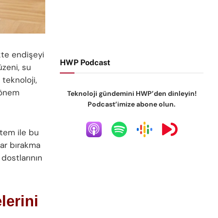
kte endişeyi
HWP Podcast
üzeni, su
 teknoloji,
dönem
Teknoloji gündemini HWP’den dinleyin!
Podcast’imize abone olun.
stem ile bu
tar bırakma
 dostlarının
lerini