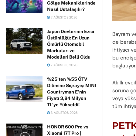
Gölge Mekaniklerinde
Nasıl Ustalaşılır?
7 AĞUSTOS 2026
Japon Devlerinin Ezici
Bayram ve 
Üstünlüğü: En Uzun
de berabe
Ömürlü Otomobil
ihtiyacı ve
Markaları ve
Modelleri Belli Oldu
bu endişe
başlatıyor
7 AĞUSTOS 2026
%25’ten %55 ÖTV
Akıllı evc
Dilimine Sıçrayış: MINI
soruna çö
Countryman E’nin
veya yükse
Fiyatı 3,84 Milyon
TL’ye Yükseldi!
tüm ihtiya
3 AĞUSTOS 2026
PETKI
HONOR 600 Pro vs
Xiaomi 17T Pro |