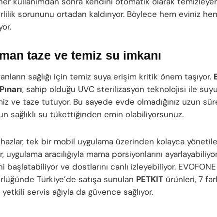
 her kullanımdan sonra kendini otomatik olarak temizleye
irlilik sorununu ortadan kaldırıyor. Böylece hem eviniz he
yor.
man taze ve temiz su imkanı
anların sağlığı için temiz suya erişim kritik önem taşıyor.
Pınarı
, sahip olduğu UVC sterilizasyon teknolojisi ile suyu
miz ve taze tutuyor. Bu sayede evde olmadığınız uzun sür
n sağlıklı su tükettiğinden emin olabiliyorsunuz.
azlar, tek bir mobil uygulama üzerinden kolayca yönetileb
ar, uygulama aracılığıyla mama porsiyonlarını ayarlayabiliyor
i başlatabiliyor ve dostlarını canlı izleyebiliyor. EVOFONE
örlüğünde Türkiye’de satışa sunulan
PETKIT
ürünleri, 7 far
yetkili servis ağıyla da güvence sağlıyor.