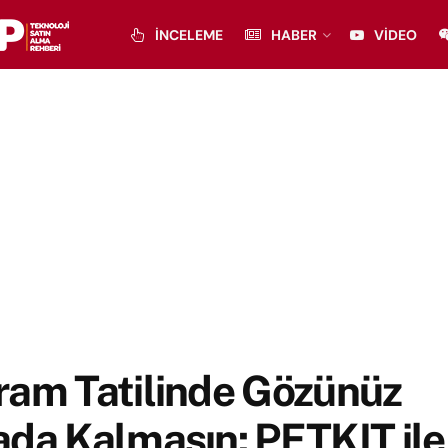
İNCELEME
HABER
VIDEO
ram Tatilinde Gözünüz
da Kalmasın: PETKIT ile