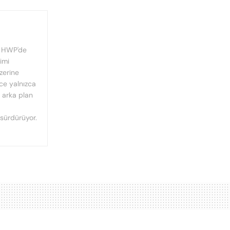
, HWP'de
imi
üzerine
nce yalnızca
n arka plan
 sürdürüyor.