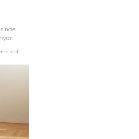
esinde
rıyor.
 mins read