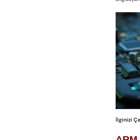
İlginizi Ç
ARM İ