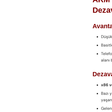
Dezav
Avanta
Düşük
Basitl
Telefo
alanı 
Dezava
x86 v
Bazı y
yaşana
Gelen