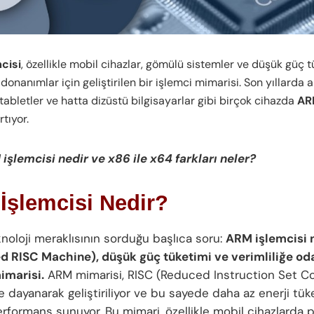
cisi
, özellikle mobil cihazlar, gömülü sistemler ve düşük güç t
donanımlar için geliştirilen bir işlemci mimarisi. Son yıllarda ak
 tabletler ve hatta dizüstü bilgisayarlar gibi birçok cihazda
AR
rtıyor.
işlemcisi nedir
ve x86 ile x64 farkları neler?
İşlemcisi Nedir?
knoloji meraklısının sorduğu başlıca soru:
ARM işlemcisi 
 RISC Machine), düşük güç tüketimi ve verimliliğe od
imarisi.
ARM mimarisi, RISC (Reduced Instruction Set C
e dayanarak geliştiriliyor ve bu sayede daha az enerji tük
rformans sunuyor. Bu mimari, özellikle mobil cihazlarda 