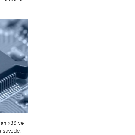
ılan x86 ve
u sayede,