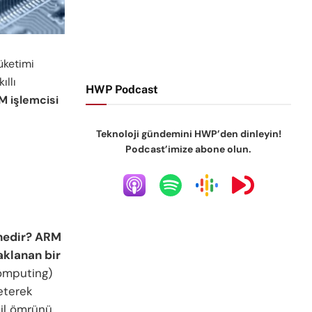
üketimi
ıllı
HWP Podcast
M işlemcisi
Teknoloji gündemini HWP’den dinleyin!
Podcast’imize abone olun.
nedir?
ARM
aklanan bir
omputing)
eterek
pil ömrünü