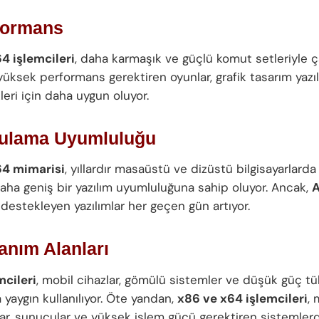
formans
4 işlemcileri
, daha karmaşık ve güçlü komut setleriyle ça
üksek performans gerektiren oyunlar, grafik tasarım yazıl
kleri için daha uygun oluyor.
gulama Uyumluluğu
64 mimarisi
, yıllardır masaüstü ve dizüstü bilgisayarlarda 
daha geniş bir yazılım uyumluluğuna sahip oluyor. Ancak,
destekleyen yazılımlar her geçen gün artıyor.
lanım Alanları
cileri
, mobil cihazlar, gömülü sistemler ve düşük güç t
 yaygın kullanılıyor. Öte yandan,
x86 ve x64 işlemcileri
,
lar, sunucular ve yüksek işlem gücü gerektiren sistemlerde