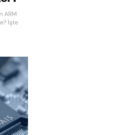
yan ARM
ne? İşte