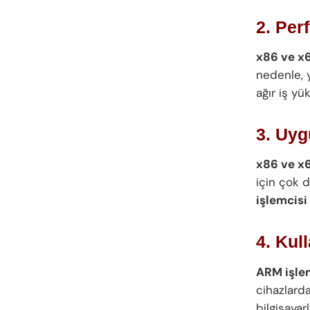
2. Per
x86 ve x6
nedenle, y
ağır iş yü
3. Uy
x86 ve x
için çok 
işlemcisi
4. Kul
ARM işlem
cihazlarda
bilgisayar