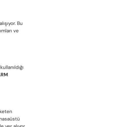
lışıyor. Bu
ımları ve
kullanıldığı
ARM
üketen
 masaüstü
 yer alıyor.