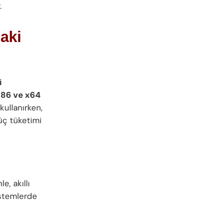
.
aki
i
x86 ve x64
ullanırken,
üç tüketimi
, akıllı
sistemlerde