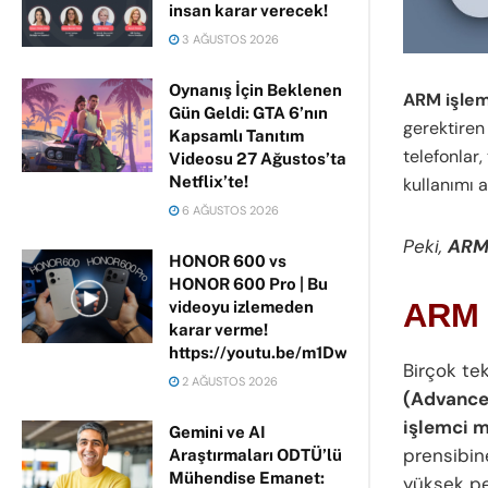
insan karar verecek!
3 AĞUSTOS 2026
Oynanış İçin Beklenen
ARM işlem
Gün Geldi: GTA 6’nın
gerektiren 
Kapsamlı Tanıtım
telefonlar,
Videosu 27 Ağustos’ta
Netflix’te!
kullanımı a
6 AĞUSTOS 2026
Peki,
ARM 
HONOR 600 vs
HONOR 600 Pro | Bu
ARM 
videoyu izlemeden
karar verme!
https://youtu.be/m1DwhP3lPCM
Birçok te
2 AĞUSTOS 2026
(Advanced
işlemci m
Gemini ve AI
prensibin
Araştırmaları ODTÜ’lü
Mühendise Emanet:
yüksek pe