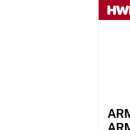
ARM 
ARM,