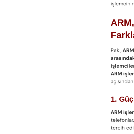
işlemcinin
ARM, 
Farkl
Peki,
ARM,
arasındak
işlemcile
ARM işle
açısından 
1. Güç
ARM işlem
telefonlar
tercih edil