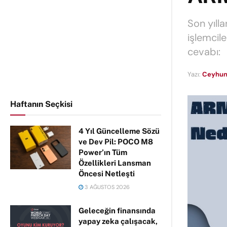
Son yıll
işlemcile
cevabı:
Yazı:
Ceyhun
Haftanın Seçkisi
4 Yıl Güncelleme Sözü
ve Dev Pil: POCO M8
Power’ın Tüm
Özellikleri Lansman
Öncesi Netleşti
3 AĞUSTOS 2026
Geleceğin finansında
yapay zeka çalışacak,