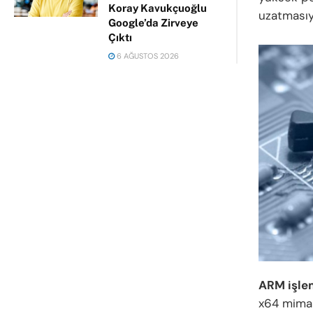
Koray Kavukçuoğlu
uzatmasıyl
Google’da Zirveye
Çıktı
6 AĞUSTOS 2026
ARM işlem
x64 mimar