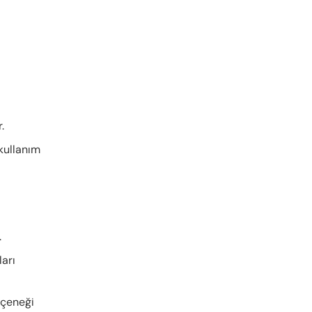
.
 kullanım
.
ları
eçeneği