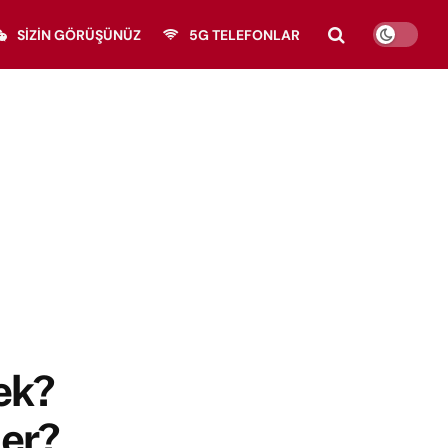
SIZIN GÖRÜŞÜNÜZ
5G TELEFONLAR
ek?
ler?