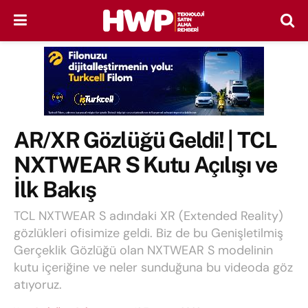
AR/XR Gözlüğü Geldi! | TCL
NXTWEAR S Kutu Açılışı ve
İlk Bakış
TCL NXTWEAR S adındaki XR (Extended Reality)
gözlükleri ofisimize geldi. Biz de bu Genişletilmiş
Gerçeklik Gözlüğü olan NXTWEAR S modelinin
kutu içeriğine ve neler sunduğuna bu videoda göz
atıyoruz.