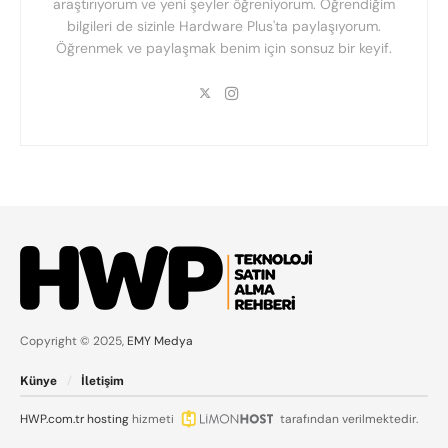
araştırıyorum ve yeni şeyler öğreniyorum. Öğrendiğim
bilgileri de sizinle Hardware Plus'ta paylaşıyorum.
Öğrenmek ve paylaşmak benim için sonsuz bir keyif.
Copyright © 2025,
EMY Medya
Künye
İletişim
HWP.com.tr
hosting
hizmeti
tarafından verilmektedir.