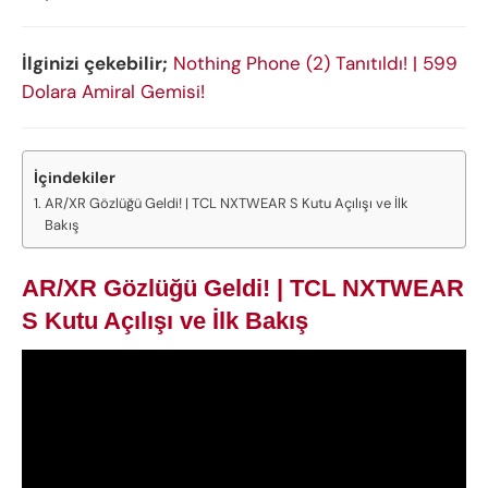
İlginizi çekebilir;
Nothing Phone (2) Tanıtıldı! | 599
Dolara Amiral Gemisi!
İçindekiler
AR/XR Gözlüğü Geldi! | TCL NXTWEAR S Kutu Açılışı ve İlk
Bakış
AR/XR Gözlüğü Geldi! | TCL NXTWEAR
S Kutu Açılışı ve İlk Bakış