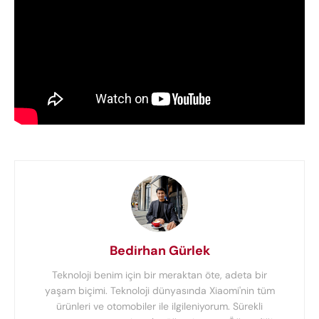
Bedirhan Gürlek
Teknoloji benim için bir meraktan öte, adeta bir
yaşam biçimi. Teknoloji dünyasında Xiaomi'nin tüm
ürünleri ve otomobiler ile ilgileniyorum. Sürekli