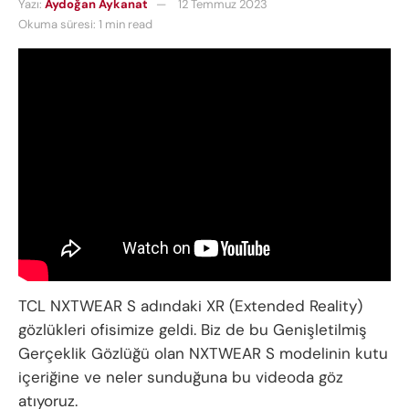
Yazı:
Aydoğan Aykanat
12 Temmuz 2023
Okuma süresi: 1 min read
TCL NXTWEAR S adındaki XR (Extended Reality)
gözlükleri ofisimize geldi. Biz de bu Genişletilmiş
Gerçeklik Gözlüğü olan NXTWEAR S modelinin kutu
içeriğine ve neler sunduğuna bu videoda göz
atıyoruz.