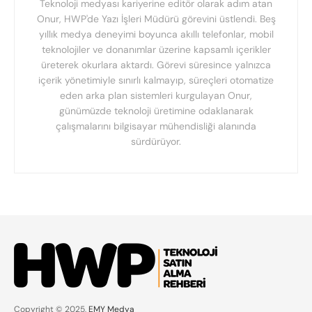
Teknoloji medyası kariyerine editör olarak adım atan
Onur, HWP'de Yazı İşleri Müdürü görevini üstlendi. Beş
yıllık medya deneyimi boyunca akıllı telefonlar, mobil
teknolojiler ve donanımlar üzerine kapsamlı içerikler
üreterek okurlara aktardı. Görevi süresince yalnızca
içerik yönetimiyle sınırlı kalmayıp, süreçleri otomatize
eden arka plan sistemleri kurgulayan Onur,
günümüzde teknoloji üretimine odaklanarak
çalışmalarını bilgisayar mühendisliği alanında
sürdürüyor.
Copyright © 2025,
EMY Medya