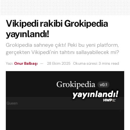
Vikipedi rakibi Grokipedia
yayınlandı!
Grokipedia sahneye çıktı! Peki bu yeni platform,
gerçekten Vikipedi'nin tahtını sallayabilecek mi?
Yazı:
Onur Balbaşı
28 Ekim 2025
Okuma süresi: 3 mins read