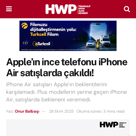
Apple’ın ince telefonu iPhone
Air satışlarda çakıldı!
iPhone Air satışları Apple’ın beklentilerini
karşılamadı. Plus modellerin yerine geçen iPhone
Air, satışlarda bekleneni veremedi.
Yazı:
Onur Balbaşı
28 Ekim 2025
Okuma süresi: 3 mins read