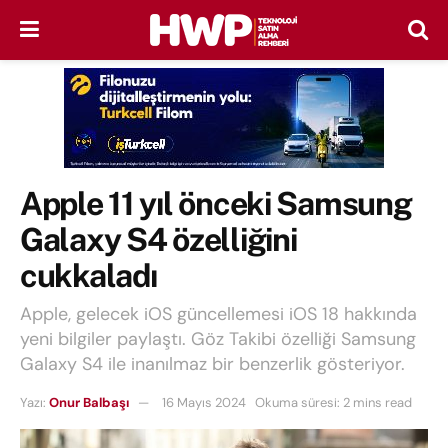
Apple 11 yıl önceki Samsung
Galaxy S4 özelliğini
cukkaladı
Apple, gelecek iOS güncellemesi iOS 18 hakkında
yeni bilgiler paylaştı. Göz Takibi özelliği Samsung
Galaxy S4 ile inanılmaz bir benzerlik gösteriyor.
Yazı:
Onur Balbaşı
16 Mayıs 2024
Okuma süresi: 2 mins read