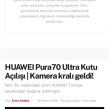
içerik yönetimiyle sınırlı kalmayıp, süreçleri otomatize
eden arka plan sistemleri kurgulayan Onur,
günümüzde teknoloji üretimine odaklanarak
çalışmalarını bilgisayar mühendisliği alanında
sürdürüyor.
HUAWEI Pura70 Ultra Kutu
Açılışı | Kamera kralı geldi!
Not: Bu videodaki ürün HUAWEI Türkiye
tarafından tedarik edilmiştir.
Yazı:
Eren İmdat
16 Mayıs 2024
Okuma süresi: 1 min read