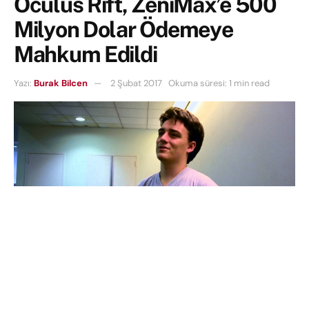
Oculus Rift, ZeniMax’e 500
Milyon Dolar Ödemeye
Mahkum Edildi
Yazı:
Burak Bilcen
2 Şubat 2017
Okuma süresi: 1 min read
İçindekiler
Oculus Rift ve ZeniMax arasındaki dava sonunda sonuçlandı ve
bu sonuç Oculus’un pek de hoşuna gidecek cinsten bir karar