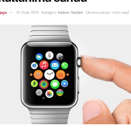
opçu
15 Ocak 2015
Kategori:
Haber
,
Yazılım
Okuma süresi: 1 min read