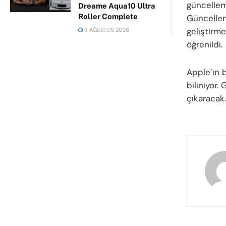
güncellem
Dreame Aqua10 Ultra
Roller Complete
Güncelleme
geliştirme
3 AĞUSTOS 2026
öğrenildi.
Apple’ın 
biliniyor.
çıkaracak.