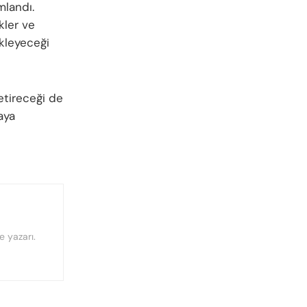
mlandı.
kler ve
kleyeceği
etireceği de
aya
 yazarı.