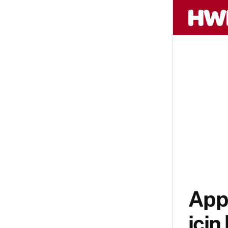
Appl
için