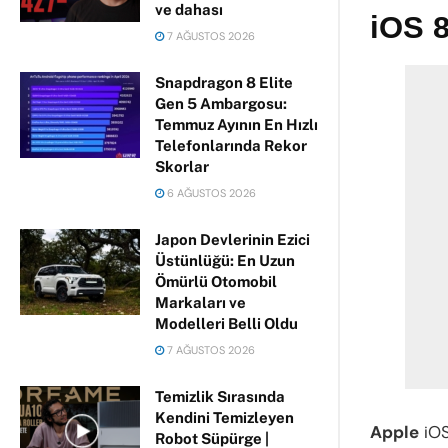
ve dahası
iOS 8
7 AĞUSTOS 2026
Snapdragon 8 Elite
Gen 5 Ambargosu:
Temmuz Ayının En Hızlı
Telefonlarında Rekor
Skorlar
6 AĞUSTOS 2026
Japon Devlerinin Ezici
Üstünlüğü: En Uzun
Ömürlü Otomobil
Markaları ve
Modelleri Belli Oldu
7 AĞUSTOS 2026
Temizlik Sırasında
Kendini Temizleyen
Apple
iOS
Robot Süpürge |