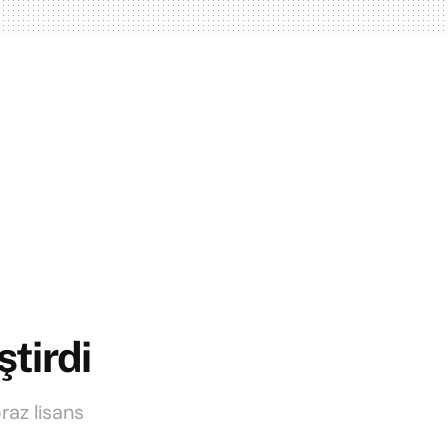
ştirdi
praz lisans