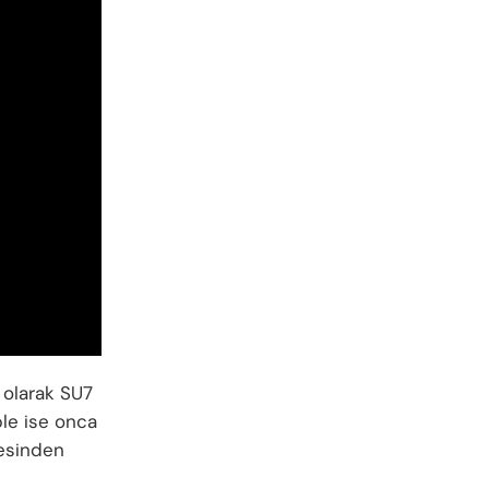
ı olarak SU7
ple ise onca
jesinden