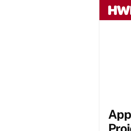
Appl
Proj