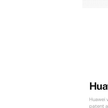
Huaw
Huawei ve
patent a