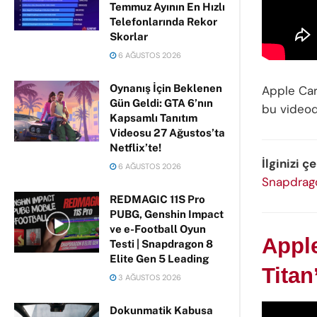
Temmuz Ayının En Hızlı
Telefonlarında Rekor
Skorlar
6 AĞUSTOS 2026
Oynanış İçin Beklenen
Apple Car
Gün Geldi: GTA 6’nın
bu videod
Kapsamlı Tanıtım
Videosu 27 Ağustos’ta
Netflix’te!
İlginizi ç
6 AĞUSTOS 2026
Snapdrag
REDMAGIC 11S Pro
PUBG, Genshin Impact
ve e-Football Oyun
Apple
Testi | Snapdragon 8
Elite Gen 5 Leading
Titan
3 AĞUSTOS 2026
Dokunmatik Kabusa