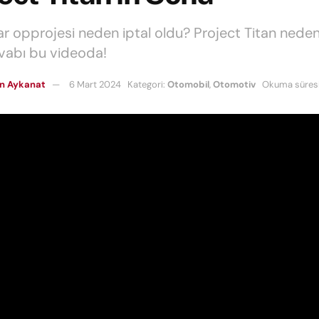
r opprojesi neden iptal oldu? Project Titan nede
vabı bu videoda!
n Aykanat
6 Mart 2024
Kategori:
Otomobil
,
Otomotiv
Okuma süresi: