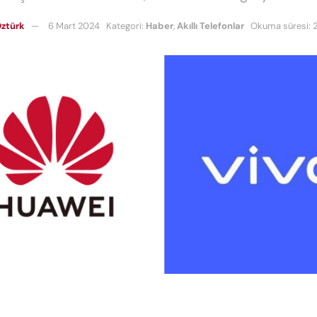
ztürk
6 Mart 2024
Kategori:
Haber
,
Akıllı Telefonlar
Okuma süresi: 