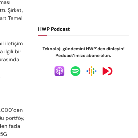
şması
ı. Şirket,
art Temel
HWP Podcast
l iletişim
Teknoloji gündemini HWP’den dinleyin!
lgili bir
Podcast’imize abone olun.
 arasında
ı
.
25.000’den
u portföy,
den fazla
a 5G