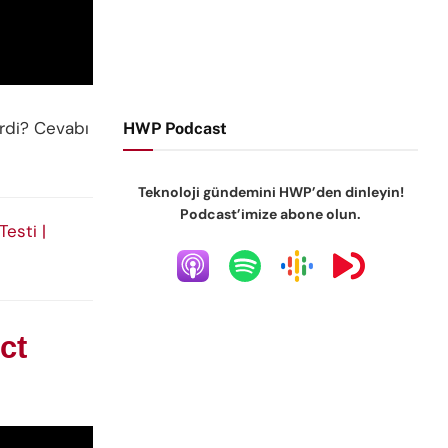
rdi? Cevabı
HWP Podcast
Teknoloji gündemini HWP’den dinleyin!
Podcast’imize abone olun.
esti |
ct