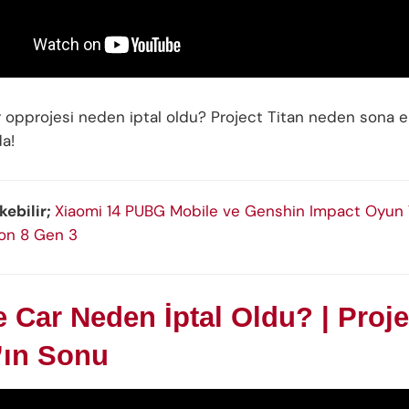
 opprojesi neden iptal oldu? Project Titan neden sona e
a!
ekebilir;
Xiaomi 14 PUBG Mobile ve Genshin Impact Oyun T
on 8 Gen 3
 Car Neden İptal Oldu? | Proje
’ın Sonu