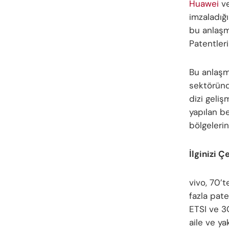
Huawei
ve
imzaladığı
bu anlaşm
Patentleri
Bu anlaşma
sektöründ
dizi geliş
yapılan b
bölgeleri
İlginizi Ç
vivo, 70’
fazla pat
ETSI ve 3
aile ve ya