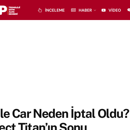
İNCELEME
HABER
VIDEO
e Car Neden İptal Oldu? 
ect Titan’ın Sonu