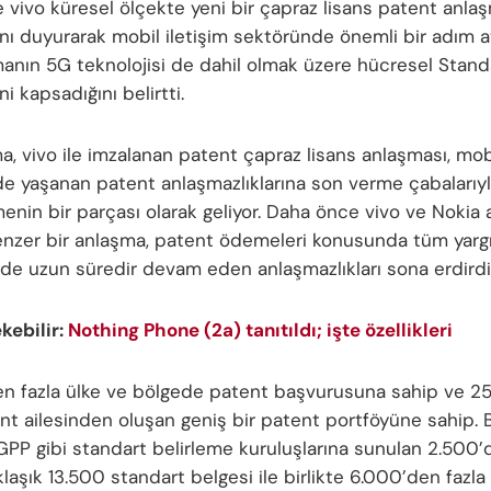
 vivo küresel ölçekte yeni bir çapraz lisans patent anla
nı duyurarak mobil iletişim sektöründe önemli bir adım att
anın 5G teknolojisi de dahil olmak üzere hücresel Stand
ni kapsadığını belirtti.
, vivo ile imzalanan patent çapraz lisans anlaşması, mobi
e yaşanan patent anlaşmazlıklarına son verme çabalarıyla i
menin bir parçası olarak geliyor. Daha önce vivo ve Nokia
enzer bir anlaşma, patent ödemeleri konusunda tüm yarg
nde uzun süredir devam eden anlaşmazlıkları sona erdirdi
ekebilir:
Nothing Phone (2a) tanıtıldı; işte özellikleri
ten fazla ülke ve bölgede patent başvurusuna sahip ve 
ent ailesinden oluşan geniş bir patent portföyüne sahip. B
GPP gibi standart belirleme kuruluşlarına sunulan 2.500’
klaşık 13.500 standart belgesi ile birlikte 6.000’den fazl