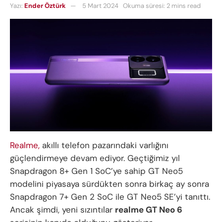
Yazı:
Ender Öztürk
5 Mart 2024
Okuma süresi: 2 mins read
Realme,
akıllı telefon pazarındaki varlığını
güçlendirmeye devam ediyor. Geçtiğimiz yıl
Snapdragon 8+ Gen 1 SoC’ye sahip GT Neo5
modelini piyasaya sürdükten sonra birkaç ay sonra
Snapdragon 7+ Gen 2 SoC ile GT Neo5 SE’yi tanıttı.
Ancak şimdi, yeni sızıntılar
realme GT Neo 6