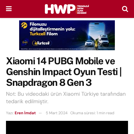
Xiaomi 14 PUBG Mobile ve
Genshin Impact Oyun Testi |
Snapdragon 8 Gen 3
Not: Bu videodaki ürün Xiaomi Türkiye tarafından
tedarik edilmiştir.
Yazı:
Eren İmdat
5 Mart 2024
Okuma süresi: 1 min read