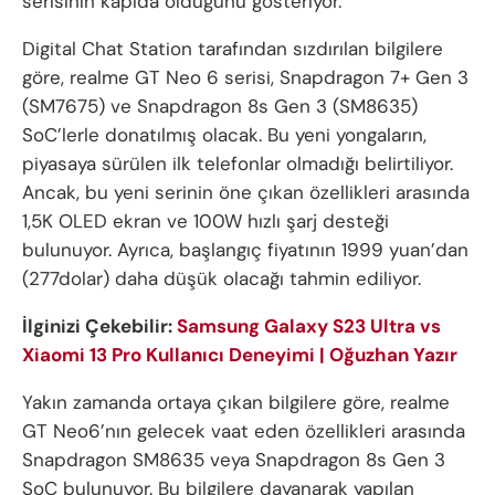
serisinin kapıda olduğunu gösteriyor.
Digital Chat Station tarafından sızdırılan bilgilere
göre, realme GT Neo 6 serisi, Snapdragon 7+ Gen 3
(SM7675) ve Snapdragon 8s Gen 3 (SM8635)
SoC’lerle donatılmış olacak. Bu yeni yongaların,
piyasaya sürülen ilk telefonlar olmadığı belirtiliyor.
Ancak, bu yeni serinin öne çıkan özellikleri arasında
1,5K OLED ekran ve 100W hızlı şarj desteği
bulunuyor. Ayrıca, başlangıç fiyatının 1999 yuan’dan
(277dolar) daha düşük olacağı tahmin ediliyor.
İlginizi Çekebilir:
Samsung Galaxy S23 Ultra vs
Xiaomi 13 Pro Kullanıcı Deneyimi | Oğuzhan Yazır
Yakın zamanda ortaya çıkan bilgilere göre, realme
GT Neo6’nın gelecek vaat eden özellikleri arasında
Snapdragon SM8635 veya Snapdragon 8s Gen 3
SoC bulunuyor. Bu bilgilere dayanarak yapılan