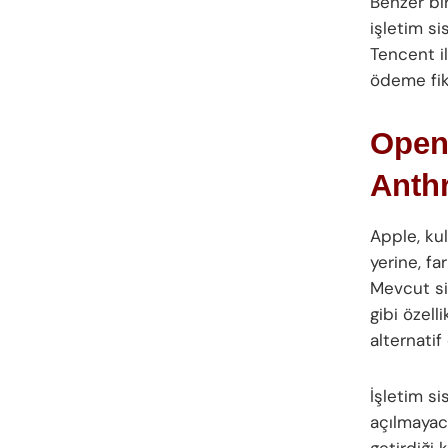
Benzer bir
işletim s
Tencent il
ödeme fikr
OpenA
Anth
Apple, kul
yerine, f
Mevcut si
gibi özel
alternatif
İşletim s
açılmayac
getirdiği