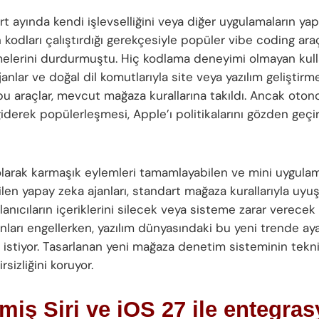
t ayında kendi işlevselliğini veya diğer uygulamaların yap
 kodları çalıştırdığı gerekçesiyle popüler vibe coding araç
elerini durdurmuştu. Hiç kodlama deneyimi olmayan kulla
nlar ve doğal dil komutlarıyla site veya yazılım geliştirm
bu araçlar, mevcut mağaza kurallarına takıldı. Ancak ot
giderek popülerleşmesi, Apple’ı politikalarını gözden geç
arak karmaşık eylemleri tamamlayabilen ve mini uygulam
ilen yapay zeka ajanları, standart mağaza kurallarıyla uyu
lanıcıların içeriklerini silecek veya sisteme zarar verece
nları engellerken, yazılım dünyasındaki bu yeni trende ay
istiyor. Tasarlanan yeni mağaza denetim sisteminin tekni
rsizliğini koruyor.
miş Siri ve iOS 27 ile entegra