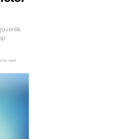
güvenlik
ip
mins read