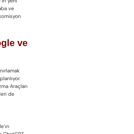
’ın yeni
aba ve
e komisyon
ogle ve
ınırlamak
lanlıyor.
zma Araçları
leri de
e’ın
da ChatGPT,