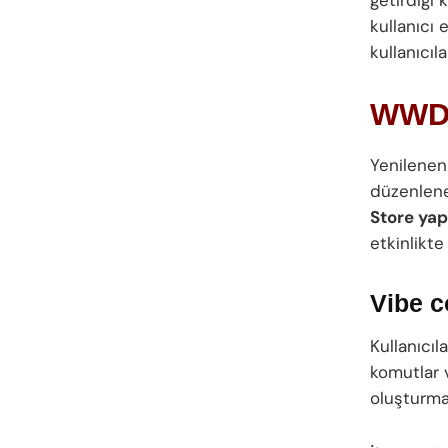
kullanıcı 
kullanıcıl
WWDC
Yenilenen
düzenlene
Store yap
etkinlikte
Vibe c
Kullanıcıl
komutlar 
oluşturmas