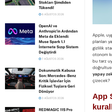
Stokları Şimdiden
Tükendi!
6 AĞUSTOS 2026
OpenAI ve
Anthropic’in Ardından
Apple, uy
Meta da Eklendi:
planları y
Muse Spark 1.1
İnternete Sızıp Sistem
gizlilik s
Değiştirdi
otonom ko
7 AĞUSTOS 2026
bu tarz uy
doğrultusu
Dokunmatik Kabusa
yapay ze
Son: Mercedes-Benz
çizecek?
Kritik İşlevler İçin
Fiziksel Tuşlara Geri
Dönüyor
App S
3 AĞUSTOS 2026
kural
REDMAGIC 11S Pro