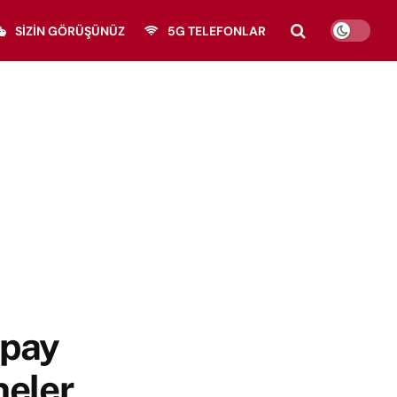
SIZIN GÖRÜŞÜNÜZ
5G TELEFONLAR
apay
neler