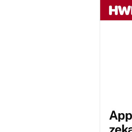
Appl
zeka