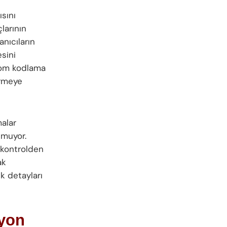
ısını
larının
nıcıların
esini
onom kodlama
irmeye
alar
şmuyor.
k kontrolden
ak
k detayları
syon