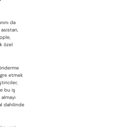
anını da
 asistan,
pple,
k özel
 gönderme
egre etmek
iriciler,
e bu iş
t almayı
al dahilinde