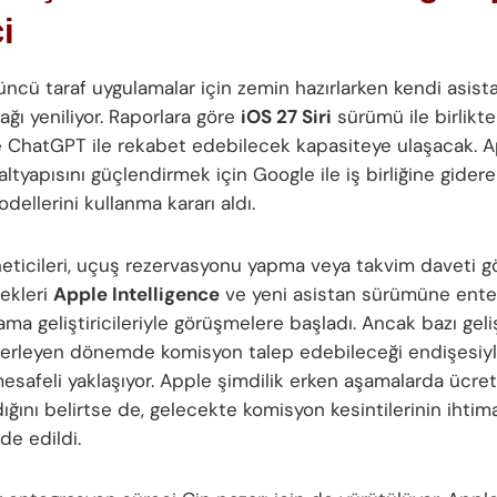
i
üncü taraf uygulamalar için zemin hazırlarken kendi asist
ğı yeniliyor. Raporlara göre
iOS 27 Siri
sürümü ile birlikte
 ChatGPT ile rekabet edebilecek kapasiteye ulaşacak. A
altyapısını güçlendirmek için Google ile iş birliğine gidere
ellerini kullanma kararı aldı.
eticileri, uçuş rezervasyonu yapma veya takvim daveti
nekleri
Apple Intelligence
ve yeni asistan sürümüne ent
ama geliştiricileriyle görüşmelere başladı. Ancak bazı gelişt
ilerleyen dönemde komisyon talep edebileceği endişesiyl
mesafeli yaklaşıyor. Apple şimdilik erken aşamalarda ücre
ğını belirtse de, gelecekte komisyon kesintilerinin ihtim
de edildi.