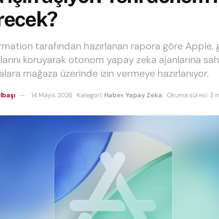
recek?
rmation tarafından hazırlanan rapora göre Apple, 
larını koruyarak otonom yapay zeka ajanlarına sah
lara mağaza üzerinde izin vermeye hazırlanıyor.
lbaşı
14 Mayıs 2026
Kategori:
Haber
,
Yapay Zeka
Okuma süresi: 3 