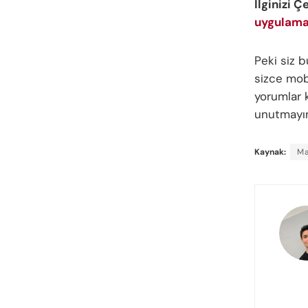
İlginizi Ç
uygulamal
Peki siz
sizce mob
yorumlar k
unutmayı
Kaynak:
M