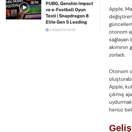
PUBG, Genshin Impact
Apple, Mar
ve e-Football Oyun
değiştiren
Testi | Snapdragon 8
Elite Gen 5 Leading
güncellem
3 AĞUSTOS 2026
otonom aja
sağlayan 
akımının 
zorladı.
Otonom ol
oluşturab
Apple, kul
çıkmış aja
uydurmak 
henüz beli
Geliş