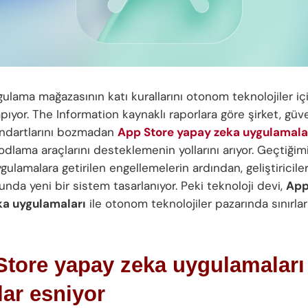
gulama mağazasının katı kurallarını otonom teknolojiler i
apıyor. The Information kaynaklı raporlara göre şirket, güv
tandartlarını bozmadan
App Store yapay zeka uygulamala
dlama araçlarını desteklemenin yollarını arıyor. Geçtiğim
gulamalara getirilen engellemelerin ardından, geliştiriciler
nda yeni bir sistem tasarlanıyor. Peki teknoloji devi,
App
ka uygulamaları
ile otonom teknolojiler pazarında sınırları
tore yapay zeka uygulamaları 
lar esniyor