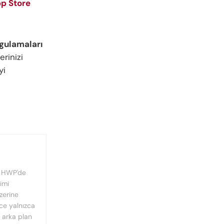
pp Store
gulamaları
rinizi
yi
, HWP'de
imi
üzerine
nce yalnızca
n arka plan