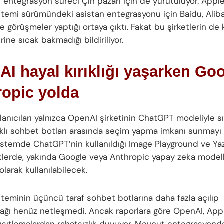
 entegrasyon süreci Çin pazarı için de yürütülüyor. Apple
istemi sürümündeki asistan entegrasyonu için Baidu, Alib
e görüşmeler yaptığı ortaya çıktı. Fakat bu şirketlerin d
ine sıcak bakmadığı bildiriliyor.
I hayal kırıklığı yaşarken Go
ropic yolda
lanıcıları yalnızca OpenAI şirketinin ChatGPT modeliyle s
arklı sohbet botları arasında seçim yapma imkanı sunmayı p
stemde ChatGPT’nin kullanıldığı Image Playground ve Ya
liklerde, yakında Google veya Anthropic yapay zeka model
 olarak kullanılabilecek.
isteminin üçüncü taraf sohbet botlarına daha fazla açılıp
ağı henüz netleşmedi. Ancak raporlara göre OpenAI, Appl
 kısıtlamalardan rahatsızlık duyuyor. Mevcut entegrasyon