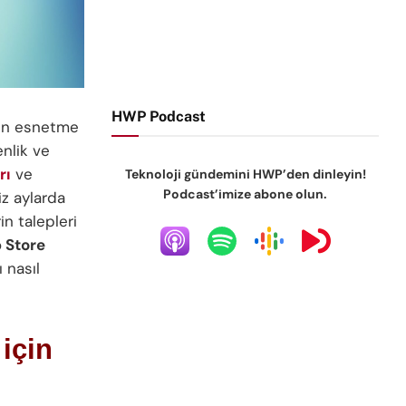
HWP Podcast
çin esnetme
enlik ve
rı
ve
Teknoloji gündemini HWP’den dinleyin!
Podcast’imize abone olun.
iz aylarda
in talepleri
 Store
 nasıl
için