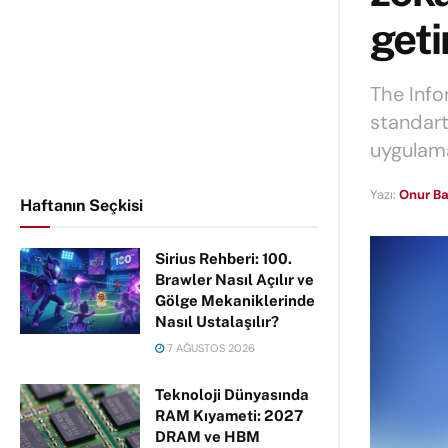
geti
The Info
standart
uygulama
Yazı:
Onur Ba
Haftanın Seçkisi
Sirius Rehberi: 100.
Brawler Nasıl Açılır ve
Gölge Mekaniklerinde
Nasıl Ustalaşılır?
7 AĞUSTOS 2026
Teknoloji Dünyasında
RAM Kıyameti: 2027
DRAM ve HBM