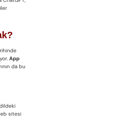
iler
ak?
rihinde
yor.
App
rının da bu
dildeki
eb sitesi