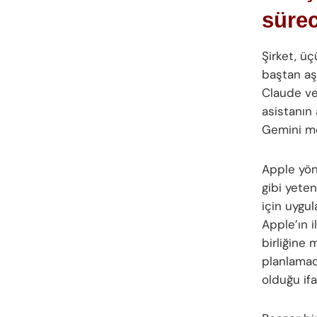
sürec
Şirket, üç
baştan aşa
Claude ve
asistanın 
Gemini mod
Apple yön
gibi yete
için uygul
Apple’ın 
birliğine 
planlamadı
olduğu ifa