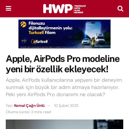
Apple, AirPods Pro modeline
yeni bir özellik ekleyecek!
Apple, AirPods kullanıcılarına yepyeni bir deneyim
sunmak için büyük bir adım atmaya hazırlanıyor.
Peki yeni AirPods Pro donanımı ne olacak?
Yazı:
Kemal Çağrı Ünlü
10 Şubat 2025
Okuma süresi: 2 mins read