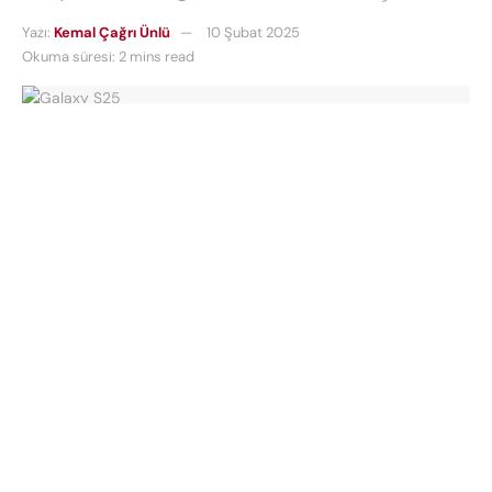
Yazı:
Kemal Çağrı Ünlü
10 Şubat 2025
Okuma süresi: 2 mins read
Yeni
Galaxy S25
serisi, 7 Şubat’ta mağazalarda
yerini aldı. Ancak bazı şanslı kullanıcılar, erken
teslimatlar sayesinde cihazlarına vaktinden önce
kavuştu. Şimdi ise merakla beklenen bir gelişme
var:
Galaxy S25
için ilk yazılım güncellemesinin
sunulacağı iddia ediliyor. Peki
S25 güncelleme
ne