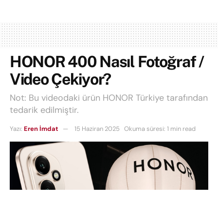
HONOR 400 Nasıl Fotoğraf /
Video Çekiyor?
Not: Bu videodaki ürün HONOR Türkiye tarafından
tedarik edilmiştir.
Yazı:
Eren İmdat
15 Haziran 2025
Okuma süresi: 1 min read