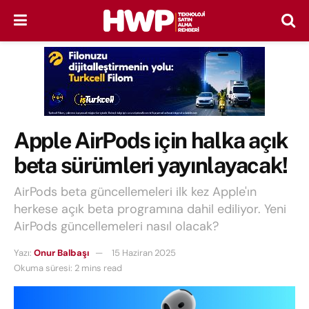
Apple AirPods için halka açık
beta sürümleri yayınlayacak!
AirPods beta güncellemeleri ilk kez Apple'ın
herkese açık beta programına dahil ediliyor. Yeni
AirPods güncellemeleri nasıl olacak?
Yazı:
Onur Balbaşı
15 Haziran 2025
Okuma süresi: 2 mins read