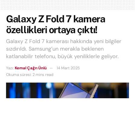
Galaxy Z Fold 7 kamera
özellikleri ortaya çıktı!
Galaxy Z Fold 7 kamerası hakkında yeni bilgiler
sızdırıldı. Samsung’un merakla beklenen
katlanabilir telefonu, büyük yeniliklerle geliyor.
Yazı:
Kemal Çağrı Ünlü
14 Mart 2025
Okuma süresi: 2 mins read