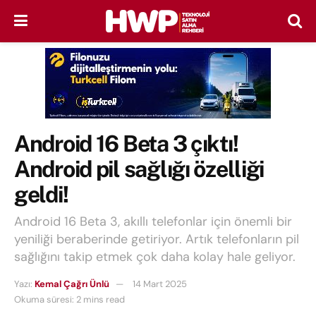
Android 16 Beta 3 çıktı!
Android pil sağlığı özelliği
geldi!
Android 16 Beta 3, akıllı telefonlar için önemli bir
yeniliği beraberinde getiriyor. Artık telefonların pil
sağlığını takip etmek çok daha kolay hale geliyor.
Yazı:
Kemal Çağrı Ünlü
14 Mart 2025
Okuma süresi: 2 mins read