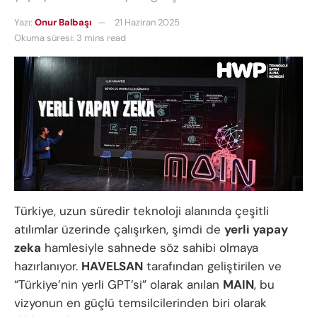
Yazı:
Onur Balbaşı
21 Haziran 2025
Okuma süresi: 3 mins read
Türkiye, uzun süredir teknoloji alanında çeşitli
atılımlar üzerinde çalışırken, şimdi de
yerli yapay
zeka
hamlesiyle sahnede söz sahibi olmaya
hazırlanıyor.
HAVELSAN
tarafından geliştirilen ve
“Türkiye’nin yerli GPT’si” olarak anılan
MAIN
, bu
vizyonun en güçlü temsilcilerinden biri olarak