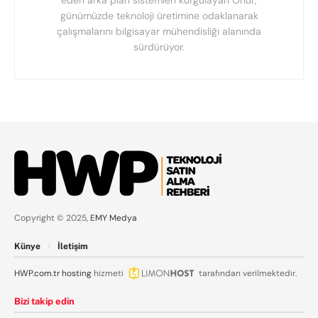
günümüzde teknoloji üretimine odaklanarak
çalışmalarını bilgisayar mühendisliği alanında
sürdürüyor.
Copyright © 2025,
EMY Medya
Künye
İletişim
HWP.com.tr
hosting
hizmeti
tarafından verilmektedir.
Bizi takip edin