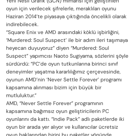
Yeni Nesil Grafik (GCN) mimarisi için geliştirilen
oyun için verilecek şifrelerle, meraklıları oyunu
Haziran 2014’te piyasaya çıktığında öncelikli olarak
indirebilecek.
“Square Enix ve AMD arasındaki köklü işbirliğini,
‘Murdered: Soul Suspect’ ile bir adım ileri taşımaya
heyecan duyuyoruz” diyen “Murdered: Soul
Suspect” yapımcısı Naoto Sugiyama, sözlerini şöyle
sürdürdü: “PC’de oyun tutkunlarına birinci sınıf
deneyimler yaşatma kararlılığımız çerçevesinde,
oyunun AMD’nin ‘Never Settle Forever’ programı
kapsamına alınması bizim için büyük bir
mutluluktur.”
AMD, “Never Settle Forever” programının
kapsamına bağımsız oyun geliştiricilerin PC
oyunlarını da kattı. “Indie Pack” adlı paketlerde iki
oyun bir arada yer alıyor ve kullanıcılar ücretsiz
oyun haklarından birini bu paketler yönünde