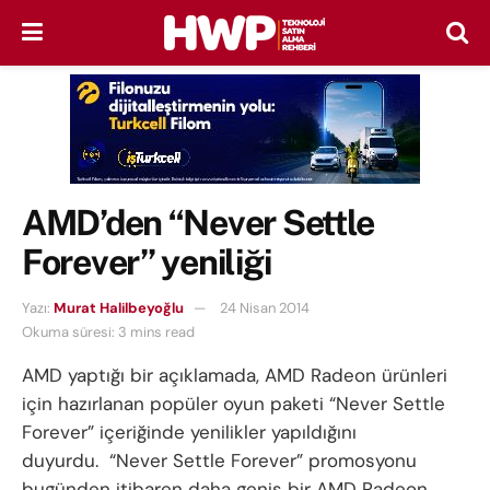
AMD’den “Never Settle
Forever” yeniliği
Yazı:
Murat Halilbeyoğlu
24 Nisan 2014
Okuma süresi: 3 mins read
AMD yaptığı bir açıklamada, AMD Radeon ürünleri
için hazırlanan popüler oyun paketi “Never Settle
Forever” içeriğinde yenilikler yapıldığını
duyurdu. “Never Settle Forever” promosyonu
bugünden itibaren daha geniş bir AMD Radeon