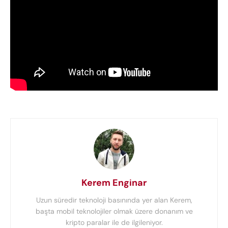
Kerem Enginar
Uzun süredir teknoloji basınında yer alan Kerem,
başta mobil teknolojiler olmak üzere donanım ve
kripto paralar ile de ilgileniyor.