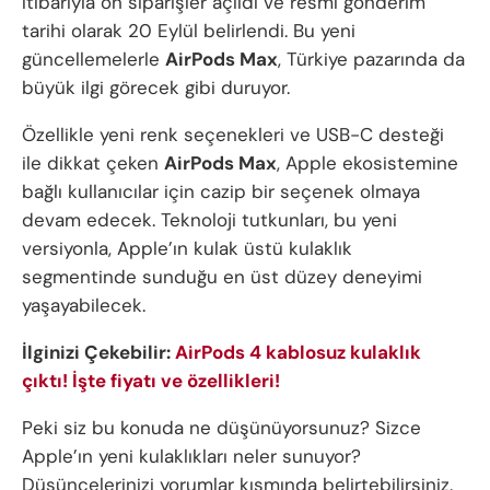
itibarıyla ön siparişler açıldı ve resmi gönderim
tarihi olarak 20 Eylül belirlendi. Bu yeni
güncellemelerle
AirPods Max
, Türkiye pazarında da
büyük ilgi görecek gibi duruyor.
Özellikle yeni renk seçenekleri ve USB-C desteği
ile dikkat çeken
AirPods Max
, Apple ekosistemine
bağlı kullanıcılar için cazip bir seçenek olmaya
devam edecek. Teknoloji tutkunları, bu yeni
versiyonla, Apple’ın kulak üstü kulaklık
segmentinde sunduğu en üst düzey deneyimi
yaşayabilecek.
İlginizi Çekebilir:
AirPods 4 kablosuz kulaklık
çıktı! İşte fiyatı ve özellikleri!
Peki siz bu konuda ne düşünüyorsunuz? Sizce
Apple’ın yeni kulaklıkları neler sunuyor?
Düşüncelerinizi yorumlar kısmında belirtebilirsiniz.