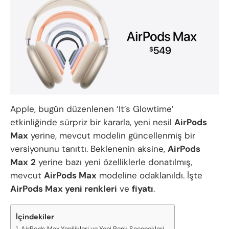
Apple, bugün düzenlenen ‘It’s Glowtime’
etkinliğinde sürpriz bir kararla, yeni nesil
AirPods
Max
yerine, mevcut modelin güncellenmiş bir
versiyonunu tanıttı. Beklenenin aksine,
AirPods
Max
2
yerine bazı yeni özelliklerle donatılmış,
mevcut
AirPods Max
modeline odaklanıldı. İşte
AirPods Max yeni renkleri
ve
fiyatı
.
İçindekiler
AirPods Max Yenilikleri ve Yeni Renk Seçenekleri