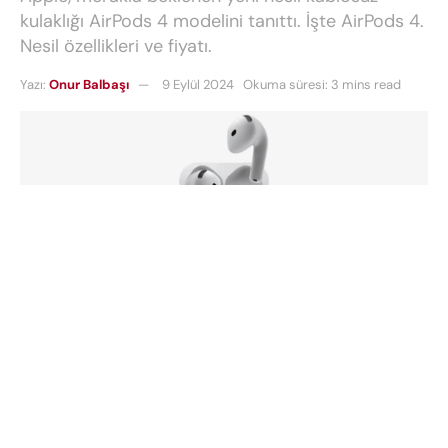
kulaklığı AirPods 4 modelini tanıttı. İşte AirPods 4.
Nesil özellikleri ve fiyatı.
Yazı:
Onur Balbaşı
9 Eylül 2024
Okuma süresi: 3 mins read
Apple, merakla beklenen yeni nesil kablosuz
kulaklığı
AirPods 4
modelini bugün düzenlenen “It’s
Glowtime” etkinliğinde resmi olarak tanıttı.
AirPods
4. Nesil
, teknoloji dünyasında büyük ilgi uyandırdı.
Apple, Ekim 2021’de piyasaya sürdüğü AirPods 3’ün