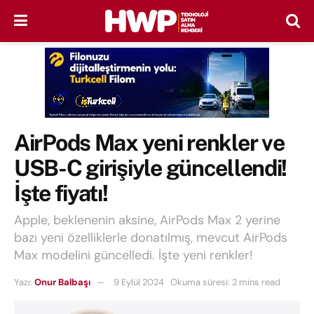
AirPods Max yeni renkler ve
USB-C girişiyle güncellendi!
İşte fiyatı!
Apple, beklenenin aksine, AirPods Max 2 yerine
bazı yeni özelliklerle donatılmış, mevcut AirPods
Max modelini güncelledi. İşte yeni renkler!
Yazı:
Onur Balbaşı
9 Eylül 2024
Okuma süresi: 2 mins read