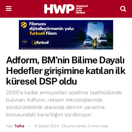
Adform, BM’nin Bilime Dayalı
Hedefler girişimine katılan ilk
küresel DSP oldu
2030'a kadar emisyonları azaltma taahhüdünde
bulunan Adform, reklam teknolojilerinde
sürdürülebilirlik alanında devrim yaratma
konusundaki kararlılığını sürdürüyor.
Yazı:
Talha
14 Şubat 2024
Okuma süresi: 2 mins read