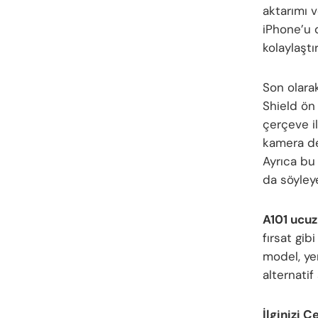
aktarımı v
iPhone’u 
kolaylaştır
Son olara
Shield ön 
çerçeve i
kamera den
Ayrıca bu
da söyley
A101 ucuz
fırsat gib
model, yen
alternatif
İlginizi Ç