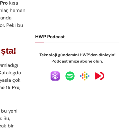
 Pro
kısa
nlar, hemen
 anda
or. Peki bu
HWP Podcast
şta!
Teknoloji gündemini HWP’den dinleyin!
Podcast’imize abone olun.
yımladığı
 Katalogda
yasla çok
ne 15 Pro
,
 bu yeni
. Bu,
cak bir