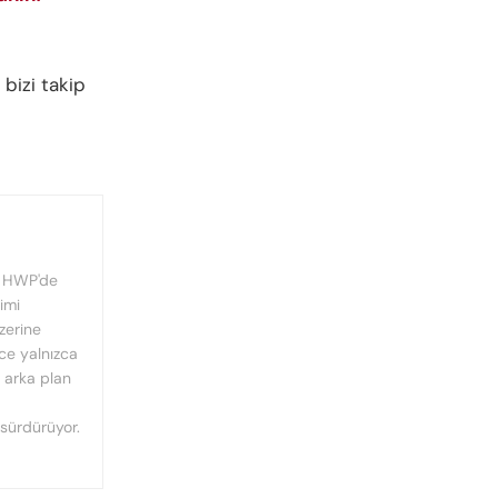
 bizi takip
, HWP'de
imi
üzerine
nce yalnızca
n arka plan
 sürdürüyor.