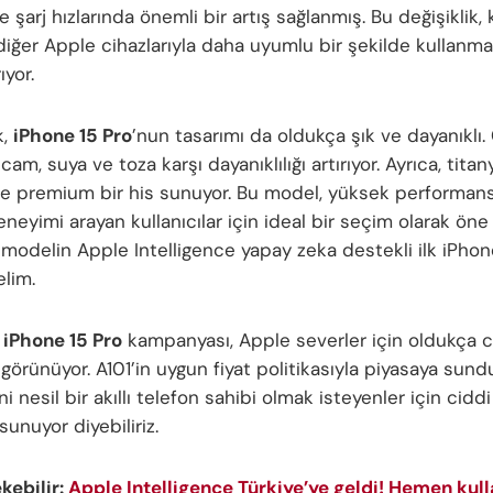
e şarj hızlarında önemli bir artış sağlanmış. Bu değişiklik, k
diğer Apple cihazlarıyla daha uyumlu bir şekilde kullanma
ıyor.
k,
iPhone 15 Pro
’nun tasarımı da oldukça şık ve dayanıklı
cam, suya ve toza karşı dayanıklılığı artırıyor. Ayrıca, tita
le premium bir his sunuyor. Bu model, yüksek performans 
eyimi arayan kullanıcılar için ideal bir seçim olarak öne 
 modelin Apple Intelligence yapay zeka destekli ilk iPho
elim.
 iPhone 15 Pro
kampanyası, Apple severler için oldukça c
i görünüyor. A101’in uygun fiyat politikasıyla piyasaya sun
i nesil bir akıllı telefon sahibi olmak isteyenler için ciddi
 sunuyor diyebiliriz.
ekebilir:
Apple Intelligence Türkiye’ye geldi! Hemen kull