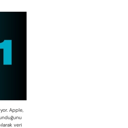
yor. Apple,
 sunduğunu
larak veri