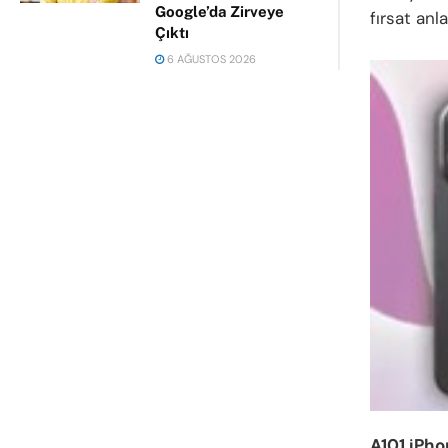
Google’da Zirveye
fırsat anl
Çıktı
6 AĞUSTOS 2026
A101 iPh