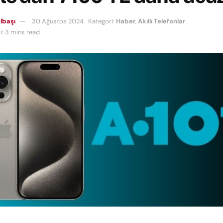
lbaşı
30 Ağustos 2024
Kategori:
Haber
,
Akıllı Telefonlar
: 3 mins read