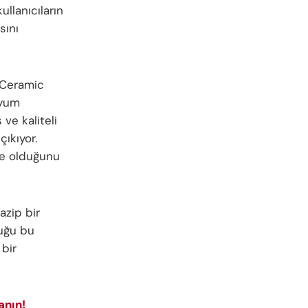
ullanıcıların
sını
. Ceramic
nyum
ve kaliteli
çıkıyor.
ne olduğunu
azip bir
duğu bu
 bir
anın!