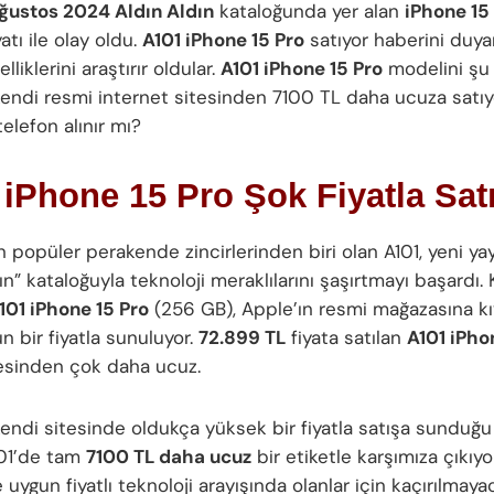
ğustos 2024 Aldın Aldın
kataloğunda yer alan
iPhone 15
atı ile olay oldu.
A101 iPhone 15 Pro
satıyor haberini duya
lliklerini araştırır oldular.
A101 iPhone 15 Pro
modelini şu
kendi resmi internet sitesinden 7100 TL daha ucuza satıy
telefon alınır mı?
iPhone 15 Pro Şok Fiyatla Satı
n popüler perakende zincirlerinden biri olan A101, yeni ya
ın” kataloğuyla teknoloji meraklılarını şaşırtmayı başardı.
101 iPhone 15 Pro
(256 GB), Apple’ın resmi mağazasına kı
n bir fiyatla sunuluyor.
72.899 TL
fiyata satılan
A101 iPho
esinden çok daha ucuz.
kendi sitesinde oldukça yüksek bir fiyatla satışa sunduğu
01’de tam
7100 TL daha ucuz
bir etiketle karşımıza çıkıyor
 uygun fiyatlı teknoloji arayışında olanlar için kaçırılmaya