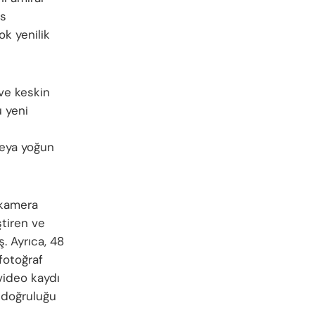
ns
ok yenilik
ve keskin
u yeni
veya yoğun
 kamera
ştiren ve
. Ayrıca, 48
fotoğraf
video kaydı
 doğruluğu