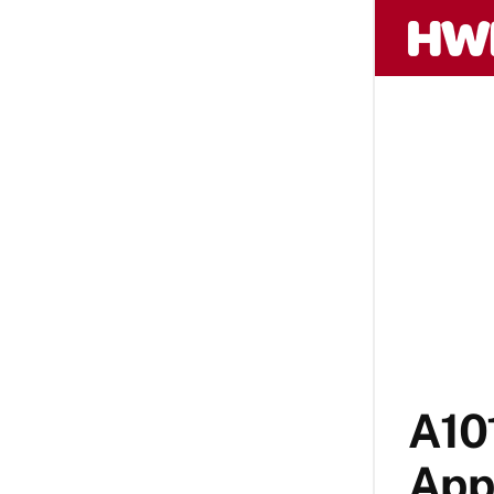
A101
Appl