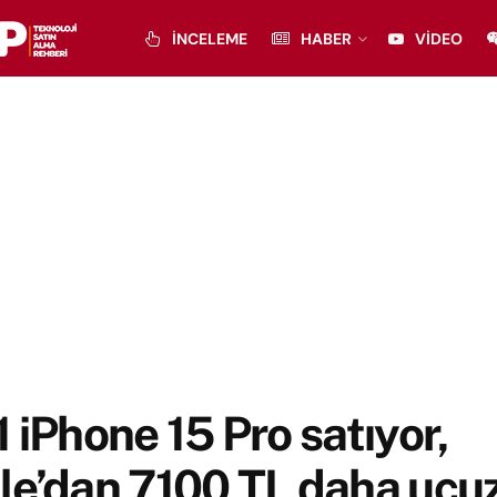
İNCELEME
HABER
VIDEO
 iPhone 15 Pro satıyor,
e’dan 7100 TL daha ucuz