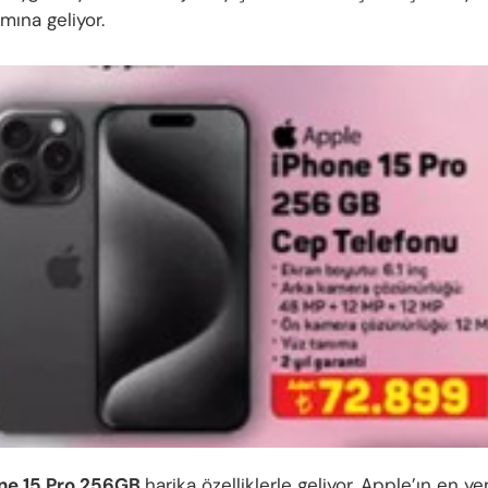
amına geliyor.
one 15 Pro 256GB
harika özelliklerle geliyor. Apple’ın en ye