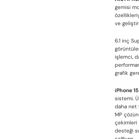
gemisi mo
özellikler
ve gelişt
6.1 inç S
görüntüler
işlemci, d
performan
grafik ger
iPhone 15
sistemi. 
daha net 
MP çözünü
çekimleri
desteği s
sağlıyor.