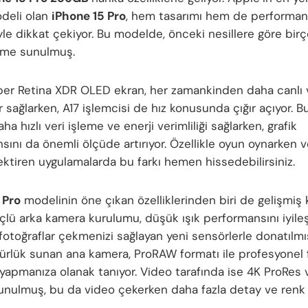
deli olan
iPhone 15 Pro
, hem tasarımı hem de performa
iyle dikkat çekiyor. Bu modelde, önceki nesillere göre birç
irme sunulmuş.
uper Retina XDR OLED ekran, her zamankinden daha canlı 
 sağlarken, A17 işlemcisi de hız konusunda çığır açıyor. B
aha hızlı veri işleme ve enerji verimliliği sağlarken, grafik
sını da önemli ölçüde artırıyor. Özellikle oyun oynarken 
ektiren uygulamalarda bu farkı hemen hissedebilirsiniz.
 Pro
modelinin öne çıkan özelliklerinden biri de gelişmiş
Üçlü arka kamera kurulumu, düşük ışık performansını iyile
fotoğraflar çekmenizi sağlayan yeni sensörlerle donatılmış
rlük sunan ana kamera, ProRAW formatı ile profesyonel 
 yapmanıza olanak tanıyor. Video tarafında ise 4K ProRes 
unulmuş, bu da video çekerken daha fazla detay ve renk