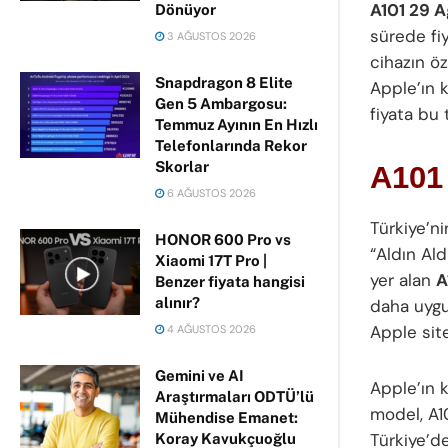
A101 29 A
Dönüyor
sürede fiy
3 AĞUSTOS 2026
cihazın öze
Snapdragon 8 Elite
Apple’ın 
Gen 5 Ambargosu:
fiyata bu 
Temmuz Ayının En Hızlı
Telefonlarında Rekor
Skorlar
A101 
6 AĞUSTOS 2026
Türkiye’ni
HONOR 600 Pro vs
“Aldın Ald
Xiaomi 17T Pro |
yer alan
A
Benzer fiyata hangisi
alınır?
daha uygu
Apple sit
4 AĞUSTOS 2026
Gemini ve AI
Apple’ın 
Araştırmaları ODTÜ’lü
model, A1
Mühendise Emanet:
Türkiye’de
Koray Kavukçuoğlu