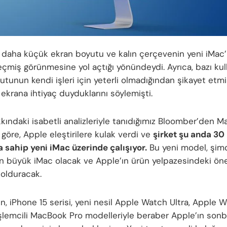
r, daha küçük ekran boyutu ve kalın çerçevenin yeni iMac’
çmiş görünmesine yol açtığı yönündeydi. Ayrıca, bazı kull
utunun kendi işleri için yeterli olmadığından şikayet etm
ekrana ihtiyaç duyduklarını söylemişti.
kındaki isabetli analizleriyle tanıdığımız Bloomber’den M
göre, Apple eleştirilere kulak verdi ve
şirket şu anda 30 
a sahip yeni iMac üzerinde çalışıyor.
Bu yeni model, şim
en büyük iMac olacak ve Apple’ın ürün yelpazesindeki öne
olduracak.
n, iPhone 15 serisi, yeni nesil Apple Watch Ultra, Apple 
şlemcili MacBook Pro modelleriyle beraber Apple’ın son