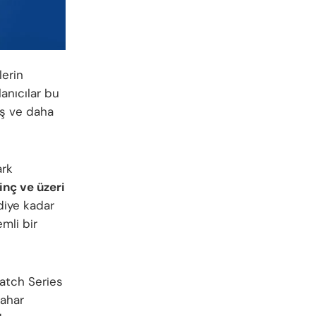
lerin
anıcılar bu
iş ve daha
ark
inç ve üzeri
diye kadar
mli bir
Watch Series
bahar