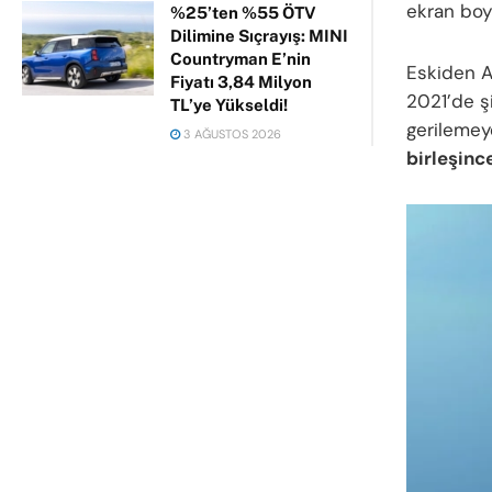
ekran boyu
%25’ten %55 ÖTV
Dilimine Sıçrayış: MINI
Countryman E’nin
Eskiden A
Fiyatı 3,84 Milyon
2021’de ş
TL’ye Yükseldi!
gerilemeye
3 AĞUSTOS 2026
birleşinc