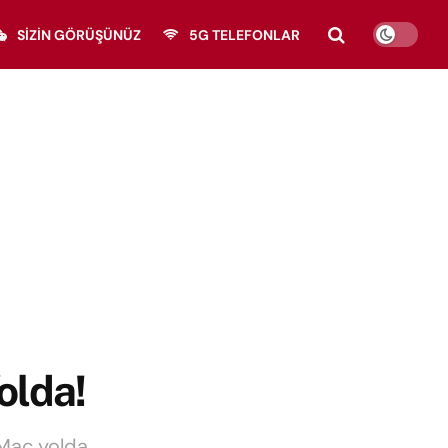
SIZIN GÖRÜŞÜNÜZ
5G TELEFONLAR
olda!
iMac yolda.