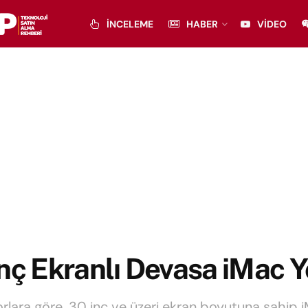
İNCELEME
HABER
VIDEO
nç Ekranlı Devasa iMac Y
rlara göre, 30 inç ve üzeri ekran boyutuna sahip 