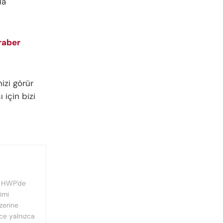
da
raber
izi görür
 için bizi
, HWP'de
imi
üzerine
nce yalnızca