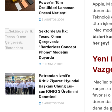
Power’ın Tüm
Apple, M s
Özellikleri Lansman
durumda. Ş
Öncesi Netleşti
Teknoloji
3 AĞUSTOS 2026
Ultra işle
iMac model
Sektörde Bir İlk:
bizleri k
Tecno, 0 mm
Çerçevesiz
her şey!
“Borderless Concept
Phone” Modelini
Yeni 
Duyurdu
31 TEMMUZ 2026
Vazg
Patrondan İzmit’e
Kritik Ziyaret: Hyundai
iMac’ler, 
Başkanı Chung Eui-
karşımıza 
sun IONIQ 3 Üretimini
favorisi o
Denetledi
durumda.
3 AĞUSTOS 2026
daha da gü