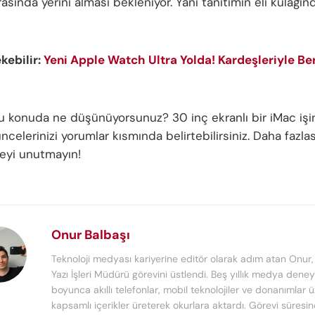
rasında yerini alması bekleniyor. Yani tanıtımın eli kulağın
ekebilir:
Yeni Apple Watch Ultra Yolda! Kardeşleriyle Be
bu konuda ne düşünüyorsunuz? 30 inç ekranlı bir iMac işin
elerinizi yorumlar kısmında belirtebilirsiniz. Daha fazlası
eyi unutmayın!
Onur Balbaşı
Teknoloji medyası kariyerine editör olarak adım atan Onur
Yazı İşleri Müdürü görevini üstlendi. Beş yıllık medya deney
boyunca akıllı telefonlar, mobil teknolojiler ve donanımlar 
kapsamlı içerikler üreterek okurlara aktardı. Görevi süresi