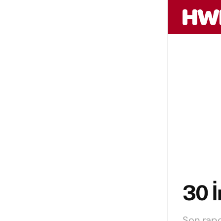
30 İ
Son rapo