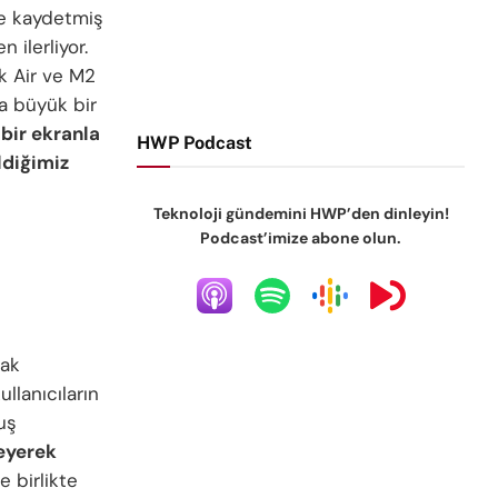
eme kaydetmiş
 ilerliyor.
k Air ve M2
ha büyük bir
 bir ekranla
HWP Podcast
ldiğimiz
Teknoloji gündemini HWP’den dinleyin!
Podcast’imize abone olun.
rak
ullanıcıların
uş
leyerek
e birlikte