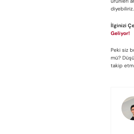
ürünleri a
diyebiliriz.
İlginizi Ç
Geliyor!
Peki siz 
mü? Düşünc
takip etm