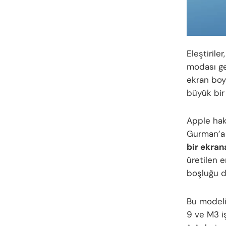
Eleştirile
modası ge
ekran boy
büyük bir 
Apple hak
Gurman’a 
bir ekran
üretilen 
boşluğu d
Bu modeli
9 ve M3 i