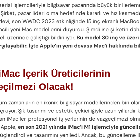
erisi işlemcileriyle bilgisayar pazarında büyük bir ilerl
irket, pazar lideri olma hedefinde kararlı ve hız kesmeden
 devi, son WWDC 2023 etkinliğinde 15 inç ekranlı MacBoo
mcili yeni Mac modellerini duyurdu. Şimdi ise şirketin da
i üzerinde çalıştığı bildiriliyor.
Bu model 30 inç ve üzeri
arşılayabilir. İşte Apple’ın yeni devasa Mac’i hakkında bi
iMac İçerik Üreticilerinin
eçilmezi Olacak!
tüm zamanların en ikonik bilgisayar modellerinden biri ola
çıkıyor. Şık tasarımı ve estetik çekiciliğiyle uzun yıllardır k
lan iMac’ler, profesyonel iş yerlerinin de vazgeçilmezi olm
 Apple,
en son 2021 yılında iMac’i M1 işlemciyle güncel
çlendirdi ve tasarımını yeniledi. Ancak, bu güncelleme il